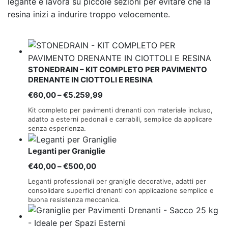
legante e lavora su piccole sezioni per evitare che la
resina inizi a indurire troppo velocemente.
STONEDRAIN – KIT COMPLETO PER PAVIMENTO
DRENANTE IN CIOTTOLI E RESINA
Fascia
€
60,00
–
€
5.259,99
di
Kit completo per pavimenti drenanti con materiale incluso,
prezzo:
adatto a esterni pedonali e carrabili, semplice da applicare
senza esperienza.
da
€60,00
Leganti per Graniglie
a
Fascia
€
40,00
–
€
500,00
€5.259,99
di
Leganti professionali per graniglie decorative, adatti per
prezzo:
consolidare superfici drenanti con applicazione semplice e
buona resistenza meccanica.
da
€40,00
a