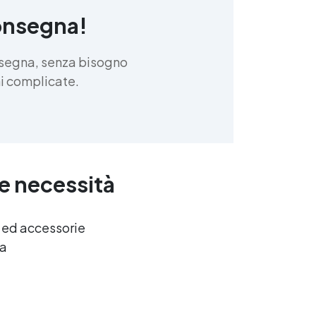
onsegna!
nsegna, senza bisogno
oni complicate.
ue necessità
e ed accessorie
ca