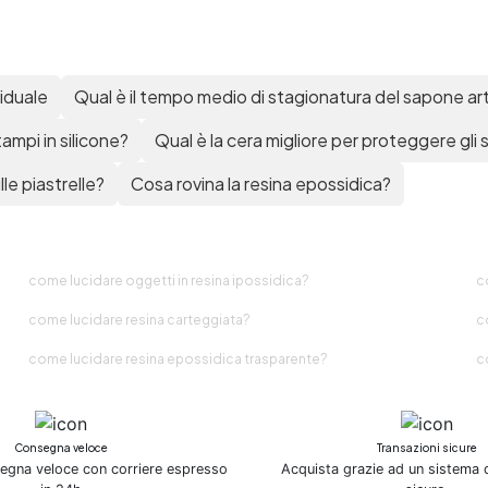
viduale
Qual è il tempo medio di stagionatura del sapone ar
tampi in silicone?
Qual è la cera migliore per proteggere gli
lle piastrelle?
Cosa rovina la resina epossidica?
come lucidare oggetti in resina ipossidica?
c
come lucidare resina carteggiata?
c
come lucidare resina epossidica trasparente?
c
Consegna veloce
Transazioni sicure
segna veloce con corriere espresso
Acquista grazie ad un sistema