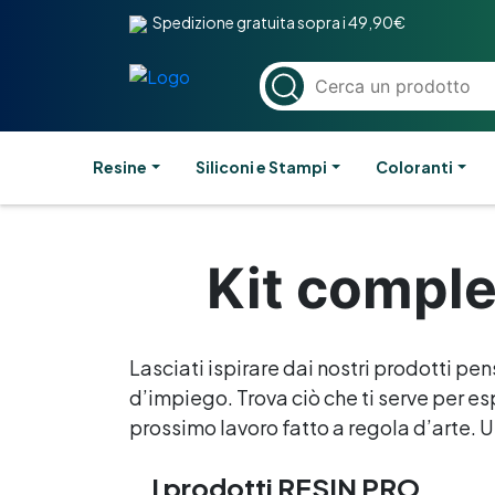
Spedizione gratuita sopra i 49,90€
Resine
Siliconi e Stampi
Coloranti
Kit complet
Lasciati ispirare dai nostri prodotti pen
d’impiego. Trova ciò che ti serve per esp
prossimo lavoro fatto a regola d’arte. Un
I prodotti RESIN PRO