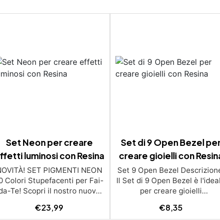
Set Neon per creare
Set di 9 Open Bezel pe
ffetti luminosi con Resina
creare gioielli con Resin
NOVITÀ! SET PIGMENTI NEON
Set 9 Open Bezel Descrizion
0 Colori Stupefacenti per Fai-
Il Set di 9 Open Bezel è l'idea
da-Te! Scopri il nostro nuovo
per creare gioielli
et di pigmenti neon, ideali per
personalizzati e unici. Quest
€
23,99
€
8,35
esprimere la tua creatività in
raffinati open bezel in metal