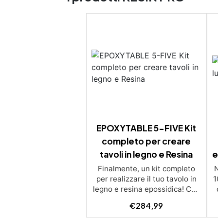
EPOXYTABLE 5-FIVE Kit
completo per creare
tavoli in legno e Resina
e
Finalmente, un kit completo
per realizzare il tuo tavolo in
1
legno e resina epossidica! Che
tu sia un hobbista o un
s
€
284,99
professionista, il nostro KIT