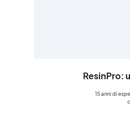
il tuo tavolo da sogno con il KIT
EPOXYTABLE 5-FIVE e
trasforma il tuo progetto in
realtà! Leggi Prima dell'uso
Scarica la TDS Scarica le
Istruzioni per una lucidatura
perfetta! ACCORGIMENTI
SULL’UTILIZZO DELLE RESINE
NEI PERIODI
PARTICOLARMENTE CALDI
Useful articles Tecniche di
rivestimento tavoli 31 articles
ResinPro: u
▸ Tavolo resinato Tavolo legno
e resina Tavolo in vetroresina
Tavolo in legno resina Tavolo
con resina e legno Tavoli con
15 anni di esp
resina Tavolo con resina
c
Stampo per tavolo in resina
Tavoli legno con resina Tavolo
legno con resina Tavoli in
legno con resina Tavoli legno
resina Tavolo in legno con