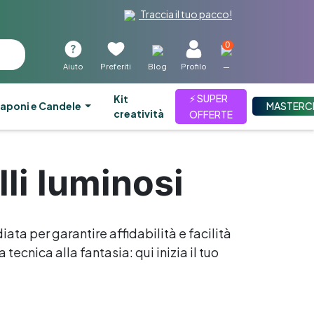
Traccia il tuo pacco!
0
Aiuto
Preferiti
Blog
Profilo
—
⚡ SUPER
kit
aponi e Candele
MASTERC
creatività
OFFERTE
lli luminosi
iata per garantire affidabilità e facilità
tecnica alla fantasia: qui inizia il tuo