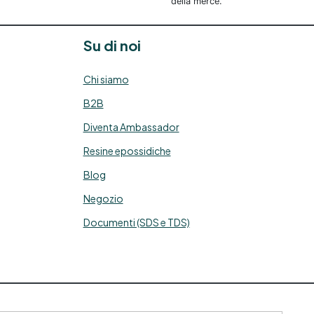
della merce.
Su di noi
Chi siamo
B2B
Diventa Ambassador
Resine epossidiche
Blog
Negozio
Documenti (SDS e TDS)