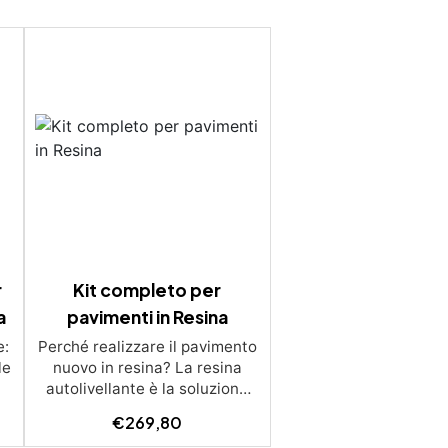
r
Kit completo per
a
pavimenti in Resina
e:
Perché realizzare il pavimento
le
nuovo in resina? La resina
autolivellante è la soluzione
i
moderna, bella e funzionale
€
269,80
lo
per rinnovare i pavimenti