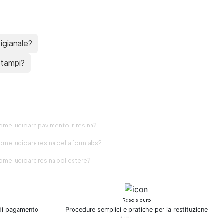
tigianale?
 stampi?
ome lucidare pavimento in resina?
ome lucidare resina della formlabs?
ome lucidare resina poliestere?
Reso sicuro
 di pagamento
Procedure semplici e pratiche per la restituzione