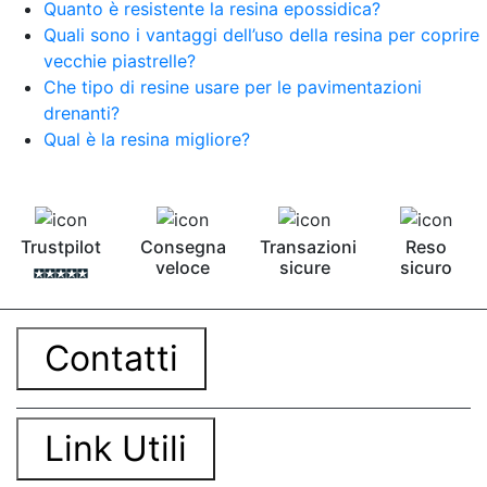
Quanto è resistente la resina epossidica?
Smalto epossidico Colla epossidica legno Colla
Quali sono i vantaggi dell’uso della resina per coprire
epossidica per plastica Collanti epossidici Colla
vecchie piastrelle?
bicomponente per plastica Cariche per Epossidici
Cariche Epossidiche Adesivo bicomponente
Che tipo di resine usare per le pavimentazioni
epossidico Colla bicomponente epossidica
drenanti?
Pavimento epossidico Acquista Glitter Epossidico
Qual è la resina migliore?
Applicazioni di Epossidici Colle epossidiche
Mastice epossidico Adesivo epossidico
bicomponente Malta epossidica Colla
bicomponente Pavimento epossidico pro e
contro Epossidica Colla epossidica plastica See
Trustpilot
Consegna
Transazioni
Reso
all articles →
veloce
sicure
sicuro
Contatti
Link Utili