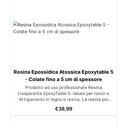
Resina Epossidica Atossica Epoxytable 5
- Colate fino a 5 cm di spessore
Prodotto ad uso professionale Resina
trasparente EpoxyTable 5: ideale per tavoli e
Artigiananto in legno e resina. La resina più
venduta , resistente ai graffi e ingiallimento,
€
38,99
perfetta per colate di alto spessore fino a 5 cm.
Applicazioni Principali: Realizzazione di tavoli in
legno e resina con colate di alto spessore.