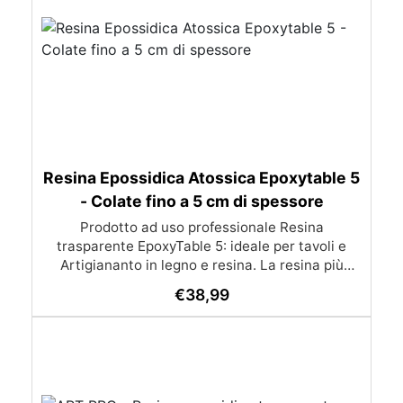
Resina Epossidica Atossica Epoxytable 5
- Colate fino a 5 cm di spessore
Prodotto ad uso professionale Resina
trasparente EpoxyTable 5: ideale per tavoli e
Artigiananto in legno e resina. La resina più
venduta , resistente ai graffi e ingiallimento,
€
38,99
perfetta per colate di alto spessore fino a 5 cm.
Applicazioni Principali: Realizzazione di tavoli in
legno e resina con colate di alto spessore.
Progetti artistici e di design che prevedano una
colata in spessore Inglobamenti di oggetti (fiori,
monete, pietre, ecc) Colate riempitive in