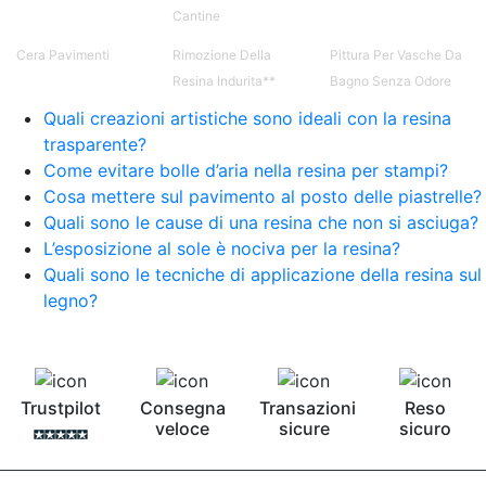
bicomponente per plastica Cariche per Epossidici
Cantine
Cariche Epossidiche Adesivo bicomponente
epossidico Colla bicomponente epossidica
Cera Pavimenti
Rimozione Della
Pittura Per Vasche Da
Pavimento epossidico Acquista Glitter Epossidico
Resina Indurita**
Bagno Senza Odore
Applicazioni di Epossidici Colle epossidiche
Mastice epossidico Adesivo epossidico
Quali creazioni artistiche sono ideali con la resina
bicomponente Malta epossidica Colla
trasparente?
bicomponente Pavimento epossidico pro e
Come evitare bolle d’aria nella resina per stampi?
contro Epossidica Colla epossidica plastica See
Cosa mettere sul pavimento al posto delle piastrelle?
all articles →
Quali sono le cause di una resina che non si asciuga?
L’esposizione al sole è nociva per la resina?
Quali sono le tecniche di applicazione della resina sul
legno?
Trustpilot
Consegna
Transazioni
Reso
veloce
sicure
sicuro