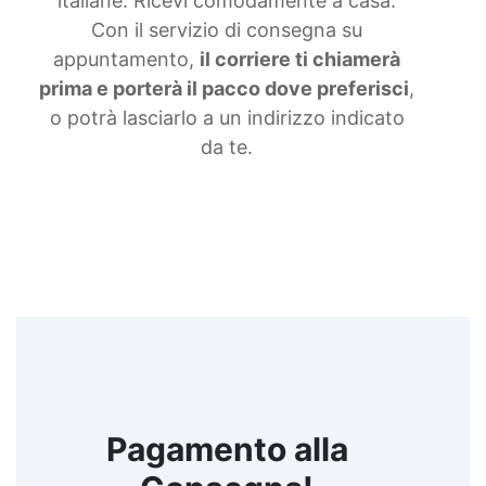
italiane. Ricevi comodamente a casa.
siliconiche Gomma liquida trasparente Gomma
Con il servizio di consegna su
per stampi Gomma siliconica resistente Gomma
siliconica per stampi complessi Gomma siliconica
appuntamento,
il corriere ti chiamerà
liquida Gomma siliconica morbida Gomma colata
prima e porterà il pacco dove preferisci
,
Gomma siliconica per calchi resistenti Gomma
o potrà lasciarlo a un indirizzo indicato
siliconica Gomma siliconica antiaderente See all
articles →
da te.
Pagamento alla