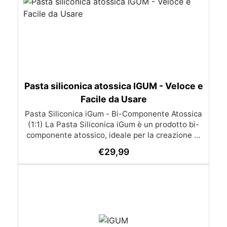
Pasta siliconica atossica IGUM - Veloce e
Facile da Usare
Pasta Siliconica iGum - Bi-Componente Atossica
(1:1) La Pasta Siliconica iGum è un prodotto bi-
componente atossico, ideale per la creazione di
stampi precisi e dettagliati. Morbida e
€
29,99
modellabile, è compatibile con una vasta gamma
di materiali, come resina, gesso, cera, metallo a
basso punto di fusione, sapone e cemento. Con
iGum, puoi riprodurre ornamenti, figurine e
qualsiasi altro oggetto con la massima
semplicità, senza bisogno di strumenti di
precisione o bilance. Caratteristiche Principali