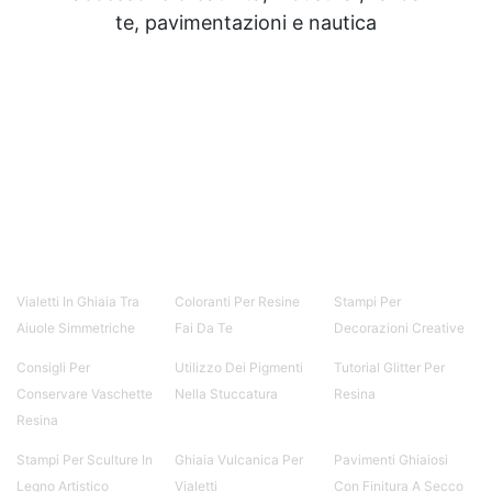
te, pavimentazioni e nautica
Vialetti In Ghiaia Tra
Coloranti Per Resine
Stampi Per
Aiuole Simmetriche
Fai Da Te
Decorazioni Creative
Consigli Per
Utilizzo Dei Pigmenti
Tutorial Glitter Per
Conservare Vaschette
Nella Stuccatura
Resina
Resina
Stampi Per Sculture In
Ghiaia Vulcanica Per
Pavimenti Ghiaiosi
Legno Artistico
Vialetti
Con Finitura A Secco