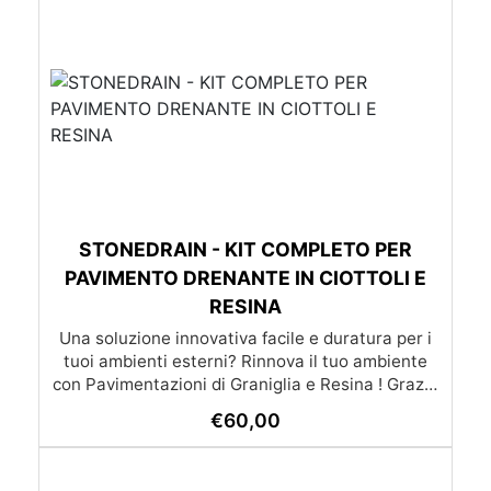
STONEDRAIN - KIT COMPLETO PER
PAVIMENTO DRENANTE IN CIOTTOLI E
RESINA
Una soluzione innovativa facile e duratura per i
tuoi ambienti esterni? Rinnova il tuo ambiente
con Pavimentazioni di Graniglia e Resina ! Grazie
alle nostre istruzioni semplici e dettagliate,
€
60,00
trasformare qualsiasi superficie diventa un gioco
da ragazzi: l’applicazione è molto semplice e –
soprattutto – economica, alla portata di tutti. Se