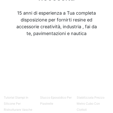
15 anni di esperienza a Tua completa
disposizione per fornirti resine ed
accessorie creatività, industria , fai da
te, pavimentazioni e nautica
Tutorial Stampi In
Stucco Epossidico Per
Stabilizzata Prezzo
Silicone Per
Piastrelle
Metro Cubo Con
Ristrutturare Vasche
Ciottoli