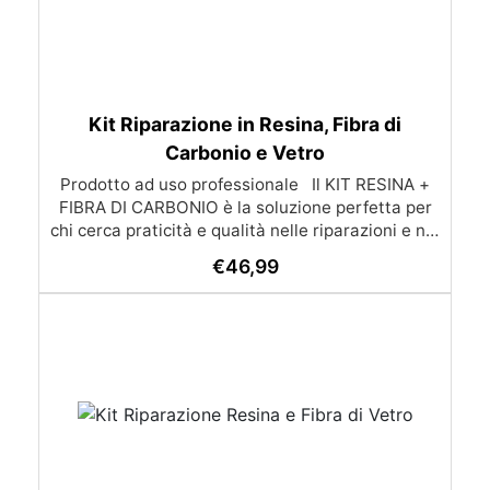
Kit Riparazione in Resina, Fibra di
Carbonio e Vetro
Prodotto ad uso professionale Il KIT RESINA +
FIBRA DI CARBONIO è la soluzione perfetta per
chi cerca praticità e qualità nelle riparazioni e nei
progetti di laminazione con materiali compositi.
€
46,99
Ideale per interventi su carrozzerie, barche,
parafanghi, piscine e molto altro, questo kit offre
tutto il necessario per riparazioni veloci e
durature, oltre a garantire un'ottima integrazione
con fibra di carbonio e fibra di vetro. ✨ Resina
epossidica per laminazione La resina inclusa nel
kit (500 gr di componente A + 275 gr di
componente B) è stata sviluppata
specificamente per laminazione con tessuti
tecnici come fibra di carbonio e fibra di vetro.