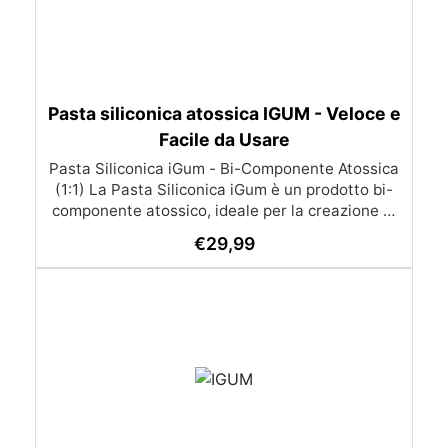
Pasta siliconica atossica IGUM - Veloce e
Facile da Usare
Pasta Siliconica iGum - Bi-Componente Atossica
(1:1) La Pasta Siliconica iGum è un prodotto bi-
componente atossico, ideale per la creazione di
stampi precisi e dettagliati. Morbida e
€
29,99
modellabile, è compatibile con una vasta gamma
di materiali, come resina, gesso, cera, metallo a
basso punto di fusione, sapone e cemento. Con
iGum, puoi riprodurre ornamenti, figurine e
qualsiasi altro oggetto con la massima
semplicità, senza bisogno di strumenti di
precisione o bilance. Caratteristiche Principali
Completamente atossica: Sicura da usare, senza
necessità di guanti o mascherina. Facile da
usare: Si lavora a mano e si applica direttamente