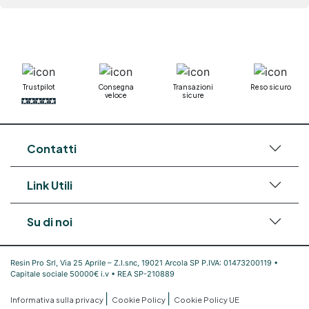
Trustpilot
Consegna
Transazioni
Reso sicuro
veloce
sicure
Contatti
Link Utili
Su di noi
Resin Pro Srl, Via 25 Aprile – Z.I.snc, 19021 Arcola SP P.IVA: 01473200119 •
Capitale sociale 50000€ i.v • REA SP-210889
|
|
Informativa sulla privacy
Cookie Policy
Cookie Policy UE