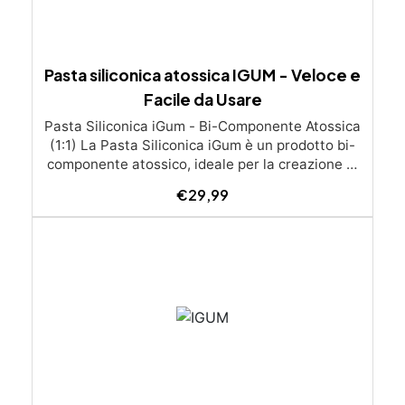
Pasta siliconica atossica IGUM - Veloce e
Facile da Usare
Pasta Siliconica iGum - Bi-Componente Atossica
(1:1) La Pasta Siliconica iGum è un prodotto bi-
componente atossico, ideale per la creazione di
stampi precisi e dettagliati. Morbida e
€
29,99
modellabile, è compatibile con una vasta gamma
di materiali, come resina, gesso, cera, metallo a
basso punto di fusione, sapone e cemento. Con
iGum, puoi riprodurre ornamenti, figurine e
qualsiasi altro oggetto con la massima
semplicità, senza bisogno di strumenti di
precisione o bilance. Caratteristiche Principali
Completamente atossica: Sicura da usare, senza
necessità di guanti o mascherina. Facile da
usare: Si lavora a mano e si applica direttamente
sul modello da riprodurre. Indurisce velocemente: