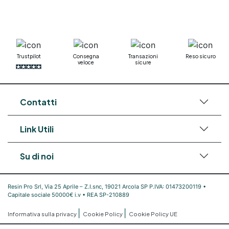
Trustpilot
Consegna
Transazioni
Reso sicuro
veloce
sicure
Contatti
Link Utili
Su di noi
Resin Pro Srl, Via 25 Aprile – Z.I.snc, 19021 Arcola SP P.IVA: 01473200119 •
Capitale sociale 50000€ i.v • REA SP-210889
|
|
Informativa sulla privacy
Cookie Policy
Cookie Policy UE