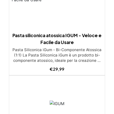
Pasta siliconica atossica IGUM - Veloce e
Facile da Usare
Pasta Siliconica iGum - Bi-Componente Atossica
(1:1) La Pasta Siliconica iGum è un prodotto bi-
componente atossico, ideale per la creazione di
stampi precisi e dettagliati. Morbida e
€
29,99
modellabile, è compatibile con una vasta gamma
di materiali, come resina, gesso, cera, metallo a
basso punto di fusione, sapone e cemento. Con
iGum, puoi riprodurre ornamenti, figurine e
qualsiasi altro oggetto con la massima
semplicità, senza bisogno di strumenti di
precisione o bilance. Caratteristiche Principali
Completamente atossica: Sicura da usare, senza
necessità di guanti o mascherina. Facile da