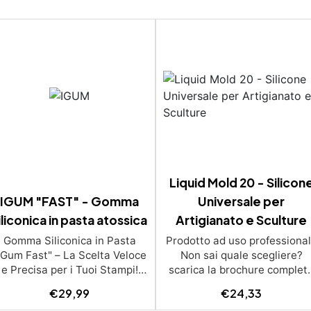
Liquid Mold 20 - Silicon
IGUM "FAST" - Gomma
Universale per
iliconica in pasta atossica
Artigianato e Sculture
Gomma Siliconica in Pasta
Prodotto ad uso professiona
iGum Fast" – La Scelta Veloce
Non sai quale scegliere?
e Precisa per i Tuoi Stampi!
scarica la brochure complet
iGum Fast è una gomma
Liquid Mold 20 è una gomm
€
29,99
€
24,33
iliconica in pasta, progettata
siliconica versatile, ideale p