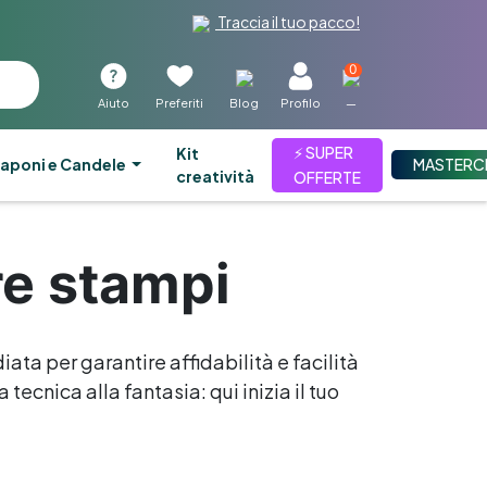
Traccia il tuo pacco!
0
Aiuto
Preferiti
Blog
Profilo
—
⚡ SUPER
kit
aponi e Candele
MASTERC
creatività
OFFERTE
re stampi
iata per garantire affidabilità e facilità
tecnica alla fantasia: qui inizia il tuo