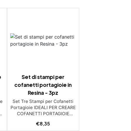
e
Set di stampi per
cofanetti portagioie in
Resina - 3pz
le
Set Tre Stampi per Cofanetti
Portagioie IDEALI PER CREARE
a
COFANETTI PORTAGIOIE
a
PERSONALIZZATI! Gli stampi
€
8,35
er
sono progettati per lavorare