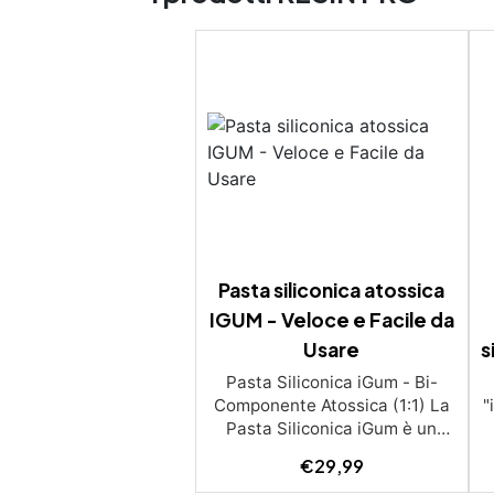
Pasta siliconica atossica
IGUM - Veloce e Facile da
Usare
s
Pasta Siliconica iGum - Bi-
Componente Atossica (1:1) La
"
Pasta Siliconica iGum è un
prodotto bi-componente
€
29,99
atossico, ideale per la
s