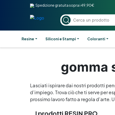
Spedizione gratuita sopra i 49,90€
Resine
Siliconi e Stampi
Coloranti
gomma si
Lasciati ispirare dai nostri prodotti pen
d’impiego. Trova ciò che ti serve per esp
prossimo lavoro fatto a regola d’arte. Un
I prodotti RESIN PRO