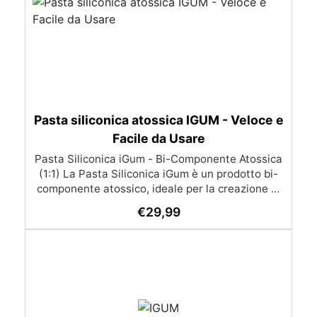
Pasta siliconica atossica IGUM - Veloce e
Facile da Usare
Pasta Siliconica iGum - Bi-Componente Atossica
(1:1) La Pasta Siliconica iGum è un prodotto bi-
componente atossico, ideale per la creazione di
stampi precisi e dettagliati. Morbida e
€
29,99
modellabile, è compatibile con una vasta gamma
di materiali, come resina, gesso, cera, metallo a
basso punto di fusione, sapone e cemento. Con
iGum, puoi riprodurre ornamenti, figurine e
qualsiasi altro oggetto con la massima
semplicità, senza bisogno di strumenti di
precisione o bilance. Caratteristiche Principali