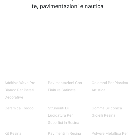
te, pavimentazioni e nautica
Additivo Wave Pro
Pavimentazioni Con
Coloranti Per Plastica
Bianco Per Pareti
Finiture Satinate
Artistica
Decorative
Ceramica Freddo
Strumenti Di
Gomma Siliconica
Lucidatura Per
Gioielli Resina
Superfici In Resina
Kit Resina
Pavimenti In Resina
Polvere Metallica Per