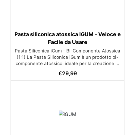
Pasta siliconica atossica IGUM - Veloce e
Facile da Usare
Pasta Siliconica iGum - Bi-Componente Atossica
(1:1) La Pasta Siliconica iGum è un prodotto bi-
componente atossico, ideale per la creazione di
stampi precisi e dettagliati. Morbida e
€
29,99
modellabile, è compatibile con una vasta gamma
di materiali, come resina, gesso, cera, metallo a
basso punto di fusione, sapone e cemento. Con
iGum, puoi riprodurre ornamenti, figurine e
qualsiasi altro oggetto con la massima
semplicità, senza bisogno di strumenti di
precisione o bilance. Caratteristiche Principali
Completamente atossica: Sicura da usare, senza
necessità di guanti o mascherina. Facile da
usare: Si lavora a mano e si applica direttamente