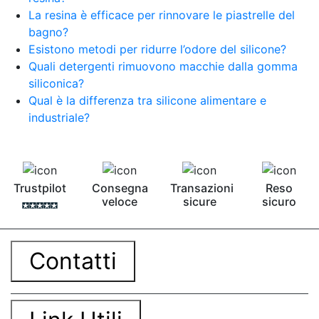
sapone professionali Candele stampi Stampi per
La resina è efficace per rinnovare le piastrelle del
sapone fatto in casa Stampi per saponette fai da
bagno?
te Stampi per candela Stampi per saponette
Esistono metodi per ridurre l’odore del silicone?
fatte in casa Dove comprare stampi per candele
Quali detergenti rimuovono macchie dalla gomma
Stampi per candele grandi See all articles →
siliconica?
Qual è la differenza tra silicone alimentare e
industriale?
Trustpilot
Consegna
Transazioni
Reso
veloce
sicure
sicuro
Contatti