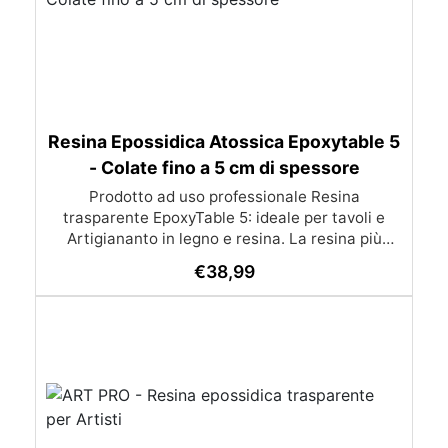
Resina Epossidica Atossica Epoxytable 5
- Colate fino a 5 cm di spessore
Prodotto ad uso professionale Resina
trasparente EpoxyTable 5: ideale per tavoli e
Artigiananto in legno e resina. La resina più
venduta , resistente ai graffi e ingiallimento,
€
38,99
perfetta per colate di alto spessore fino a 5 cm.
Applicazioni Principali: Realizzazione di tavoli in
legno e resina con colate di alto spessore.
Progetti artistici e di design che prevedano una
colata in spessore Inglobamenti di oggetti (fiori,
monete, pietre, ecc) Colate riempitive in
spessore dentro stampi e cassaforme
Caratteristiche principali: ✅ Bassissima