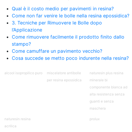
Pavimento epossidico Acquista Glitter Epossidico
Qual è il costo medio per pavimenti in resina?
Applicazioni di Epossidici Colle epossidiche
Mastice epossidico Adesivo epossidico
Come non far venire le bolle nella resina epossidica?
bicomponente Malta epossidica Colla
3. Tecniche per Rimuovere le Bolle dopo
bicomponente Pavimento epossidico pro e
l’Applicazione
contro Epossidica Colla epossidica plastica See
Come rimuovere facilmente il prodotto finito dallo
all articles →
stampo?
Come camuffare un pavimento vecchio?
Cosa succede se metto poco indurente nella resina?
alcool isopropilico puro
miscelatore antibolle
naturesin plus resina
per resina epossidica
minerale bi
componente bianca ad
alta resistenza senza
guanti e senza
maschera
naturesin resina
prolux
acrilica