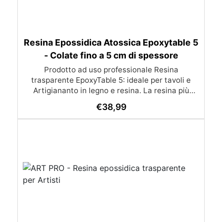
Resina Epossidica Atossica Epoxytable 5
- Colate fino a 5 cm di spessore
Prodotto ad uso professionale Resina
trasparente EpoxyTable 5: ideale per tavoli e
Artigiananto in legno e resina. La resina più
venduta , resistente ai graffi e ingiallimento,
€
38,99
perfetta per colate di alto spessore fino a 5 cm.
Applicazioni Principali: Realizzazione di tavoli in
legno e resina con colate di alto spessore.
Progetti artistici e di design che prevedano una
colata in spessore Inglobamenti di oggetti (fiori,
monete, pietre, ecc) Colate riempitive in
spessore dentro stampi e cassaforme
Caratteristiche principali: ✅ Bassissima
esotermia per colate fino a 5 cm (è possibile fare
più colate a distanza di 12-24h) ✅ Filtri UV per
prevenire l’ingiallimento e mantenere la