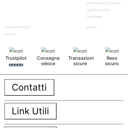
alta resistenza senza
bicomponente Malta epossidica Colla
bicomponente Pavimento epossidico pro e
guanti e senza
contro Epossidica Colla epossidica plastica See
maschera
all articles →
naturesin resina
prolux
acrilica
Trustpilot
Consegna
Transazioni
Reso
veloce
sicure
sicuro
Contatti
Link Utili