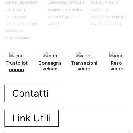
Come posso evitare
Come posso fortificare
resinstone resina
che la resina
la superficie in resina
metacrilica
epossidica si
contro urti graffi e
monocomponente per
surriscaldi durante il
calore?
pavimenti stampati
processo di
catalizzazione?
Trustpilot
Consegna
Transazioni
Reso
veloce
sicure
sicuro
Contatti
Link Utili