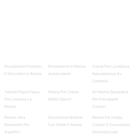
resina Spatolato resina See all articles →
Epossidico per pavimenti 41 articles ▸ Epossidico
per pavimenti Pavimenti epossidici Applicazioni
Creative Epossidiche Epossidica vernice Colla
epossidica per legno Tavolo epossidico Colla
epossidica bicomponente plastica Impregnante
epossidico Colla epossidica bicomponente per
plastica Colla epossidica Colla epossidica
bicomponente Epossidica colla Colla
bicomponente plastica Bicomponente
trasparente Pasta bicomponente per metalli
Rivestimenti Protettivi
Rivestimenti In Resina
Crema Per Lucidatura
Epossidica bicomponente Bicomponente
E Decorativi In Resina
Autolucidanti
Nanoabrasiva Su
epossidico Colle bicomponenti Epossidica
Carbonio
significato Epossidico significato Polietilene telo
Smalto epossidico Colla epossidica legno Colla
Tutorial Passo Passo
Resina Per Creare
Kit Resina Epossidica
epossidica per plastica Collanti epossidici Colla
Per Lavorare La
Effetti Opachi
Per Principianti
bicomponente per plastica Cariche per Epossidici
Resina
Creativi
Cariche Epossidiche Adesivo bicomponente
epossidico Colla bicomponente epossidica
Resina Ultra
Decorazioni Brillanti
Resina Per Hobby
Pavimento epossidico Acquista Glitter Epossidico
Resistente Per
Con Glitter E Resina
Creativi E Decorazioni
Applicazioni di Epossidici Colle epossidiche
Superfici
Personalizzate
Mastice epossidico Adesivo epossidico