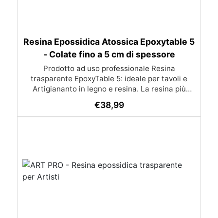
Resina Epossidica Atossica Epoxytable 5
- Colate fino a 5 cm di spessore
Prodotto ad uso professionale Resina
trasparente EpoxyTable 5: ideale per tavoli e
Artigiananto in legno e resina. La resina più
venduta , resistente ai graffi e ingiallimento,
€
38,99
perfetta per colate di alto spessore fino a 5 cm.
Applicazioni Principali: Realizzazione di tavoli in
legno e resina con colate di alto spessore.
Progetti artistici e di design che prevedano una
colata in spessore Inglobamenti di oggetti (fiori,
monete, pietre, ecc) Colate riempitive in
spessore dentro stampi e cassaforme
Caratteristiche principali: ✅ Bassissima
esotermia per colate fino a 5 cm (è possibile fare
più colate a distanza di 12-24h) ✅ Filtri UV per
prevenire l’ingiallimento e mantenere la