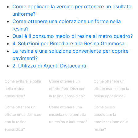
bicomponente Malta epossidica Colla
Come applicare la vernice per ottenere un risultato
bicomponente Pavimento epossidico pro e
uniforme?
contro Epossidica Colla epossidica plastica See
Come ottenere una colorazione uniforme nella
all articles →
resina?
Qual è il consumo medio di resina al metro quadro?
4. Soluzioni per Rimediare alla Resina Gommosa
La resina è una soluzione conveniente per coprire
pavimenti?
2. Utilizzo di Agenti Distaccanti
Come evitare le bolle
Come ottenere un
Come ottenere un
nella resina
effetto Petri Dish con
effetto marmo con la
epossidica?
la resina epossidica?
resina epossidica?
Come ottenere un
Come ottenere una
Come posso
effetto onde del mare
miscelazione perfetta
accelerare la
con la resina
tra resina e indurente?
catalizzazione della
epossidica?
resina?