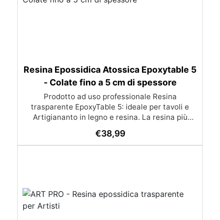
Resina Epossidica Atossica Epoxytable 5
- Colate fino a 5 cm di spessore
Prodotto ad uso professionale Resina
trasparente EpoxyTable 5: ideale per tavoli e
Artigiananto in legno e resina. La resina più
venduta , resistente ai graffi e ingiallimento,
€
38,99
perfetta per colate di alto spessore fino a 5 cm.
Applicazioni Principali: Realizzazione di tavoli in
legno e resina con colate di alto spessore.
Progetti artistici e di design che prevedano una
colata in spessore Inglobamenti di oggetti (fiori,
monete, pietre, ecc) Colate riempitive in
spessore dentro stampi e cassaforme
Caratteristiche principali: ✅ Bassissima