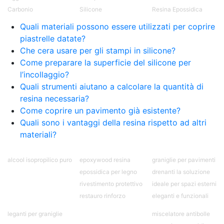
Pavimento epossidico Acquista Glitter Epossidico
Carbonio
Silicone
Resina Epossidica
Applicazioni di Epossidici Colle epossidiche
Mastice epossidico Adesivo epossidico
Quali materiali possono essere utilizzati per coprire
bicomponente Malta epossidica Colla
piastrelle datate?
bicomponente Pavimento epossidico pro e
Che cera usare per gli stampi in silicone?
contro Epossidica Colla epossidica plastica See
Come preparare la superficie del silicone per
all articles →
l’incollaggio?
Quali strumenti aiutano a calcolare la quantità di
resina necessaria?
Come coprire un pavimento già esistente?
Quali sono i vantaggi della resina rispetto ad altri
materiali?
alcool isopropilico puro
epoxywood resina
graniglie per pavimenti
epossidica per legno
drenanti la soluzione
rivestimento protettivo
ideale per spazi esterni
restauro rinforzo
eleganti e funzionali
leganti per graniglie
miscelatore antibolle