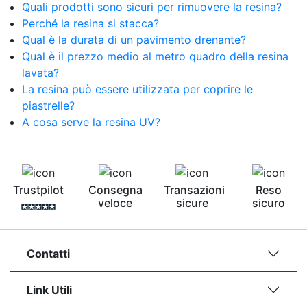
Quali prodotti sono sicuri per rimuovere la resina?
Pavimento epossidico Acquista Glitter Epossidico
Perché la resina si stacca?
Applicazioni di Epossidici Colle epossidiche
Mastice epossidico Adesivo epossidico
Qual è la durata di un pavimento drenante?
bicomponente Malta epossidica Colla
Qual è il prezzo medio al metro quadro della resina
bicomponente Pavimento epossidico pro e
lavata?
contro Epossidica Colla epossidica plastica See
La resina può essere utilizzata per coprire le
all articles →
piastrelle?
A cosa serve la resina UV?
Trustpilot
Consegna
Transazioni
Reso
veloce
sicure
sicuro
Contatti
Link Utili