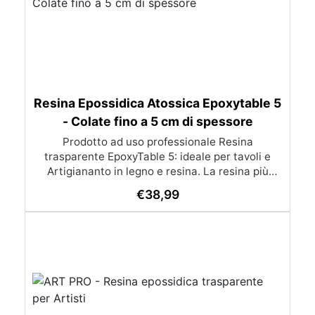
Resina Epossidica Atossica Epoxytable 5
- Colate fino a 5 cm di spessore
Prodotto ad uso professionale Resina
trasparente EpoxyTable 5: ideale per tavoli e
Artigiananto in legno e resina. La resina più
venduta , resistente ai graffi e ingiallimento,
€
38,99
perfetta per colate di alto spessore fino a 5 cm.
Applicazioni Principali: Realizzazione di tavoli in
legno e resina con colate di alto spessore.
Progetti artistici e di design che prevedano una
colata in spessore Inglobamenti di oggetti (fiori,
monete, pietre, ecc) Colate riempitive in
spessore dentro stampi e cassaforme
Caratteristiche principali: ✅ Bassissima