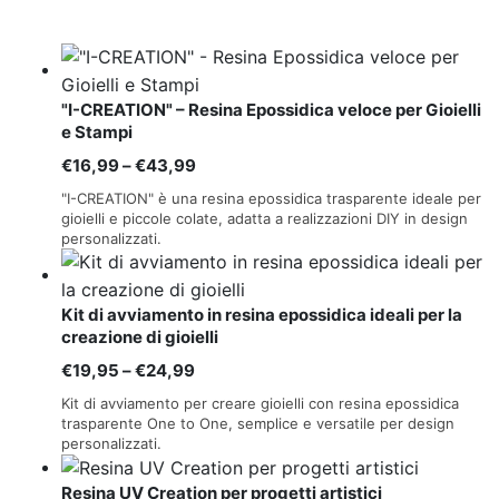
"I-CREATION" – Resina Epossidica veloce per Gioielli
e Stampi
Fascia
€
16,99
–
€
43,99
di
"I-CREATION" è una resina epossidica trasparente ideale per
prezzo:
gioielli e piccole colate, adatta a realizzazioni DIY in design
personalizzati.
da
€16,99
a
Kit di avviamento in resina epossidica ideali per la
€43,99
creazione di gioielli
Fascia
€
19,95
–
€
24,99
di
Kit di avviamento per creare gioielli con resina epossidica
prezzo:
trasparente One to One, semplice e versatile per design
personalizzati.
da
€19,95
Resina UV Creation per progetti artistici