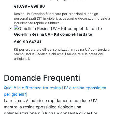
a
Fascia
€
10,99
–
€
98,80
€24,99
di
Resina UV Creation è indicata per creazioni di design
prezzo:
personalizzati DIY in gioielli, accessori e decorazioni grazie a
indurimento rapido e finitura…
da
€10,99
Gioielli in Resina UV – Kit completi fai da te
a
Il
Il
€
49,90
€
47,41
€98,80
prezzo
prezzo
Kit per creare gioielli personalizzati in resina UV con torcia e
originale
attuale
stampi inclusi, adatto a chi ama il fai-da-te e le creazioni
artigianali.
era:
è:
€49,90.
€47,41.
Domande Frequenti
Qual è la differenza tra resina UV e resina epossidica
per gioielli?
La resina UV indurisce rapidamente con luce UV,
mentre la resina epossidica richiede una
polimerizzazione più lunga e consente di gestire