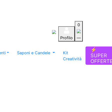
0
Profilo
—
Aiuto
Preferiti
Blog
⚡
nti
Saponi e Candele
Kit
SUPER
Creatività
OFFERT