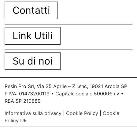
artistica Effetti Artistici con Resina Come
lavorare la resina Lavori in resina Effetti Resina
Contatti
3D Finiture Superficiali con Resine Inglobare
oggetti nella resina Cosa fare se la resina non
indurisce Finiture per modelli di resina Finitura
con Resina Finitura lucida per resina Effetti
Link Utili
Speciali con Resina Effetti Speciali con Resine
Lavori con resina Abrasivi per superfici in resina
Lavorare con la resina Scala interna in resina
See all articles → Conservazione dei calchi 17
Su di noi
articles ▸ Tecnica riparazione giapponese Osmo
olio cera dura Ceramica fredda per modellismo
Artpro Tecnica giapponese ceramica oro Art pro
Acquista Glitter Metallizzati Tecnica giapponese
Resin Pro Srl, Via 25 Aprile – Z.I.snc, 19021 Arcola SP
oro Effetti Artistici Kit per fare orgonite
P.IVA: 01473200119 • Capitale sociale 50000€ i.v •
Porporina oro Finiture per artigianato Acquista
REA SP-210889
Glitter Olografico Maschera vernice Tecnica
giapponese vasi rotti Come disegnare le onde
Informativa sulla privacy
|
Cookie Policy
|
Cookie
del mare Olio di cera dura See all articles →
Policy UE
Progetti creativi in resina 16 articles ▸ Arte e
Design DIY Resina Arte DIY con Resine Arte DIY
con Resine epossidiche Progetti Idee per