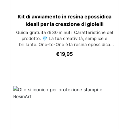
Kit di avviamento in resina epossidica
ideali per la creazione di gioielli
Guida gratuita di 30 minuti ​ Caratteristiche del
prodotto: 💎 La tua creatività, semplice e
brillante: One-to-One è la resina epossidica
trasparente ideale per dare vita alle tue
€
19,95
creazioni. Perfetta per realizzare opere d’arte e
gioielli, mantiene la sua brillantezza anche in
condizioni di elevata umidità, per un risultato
sempre impeccabile! 🎨 Nuova formulazione per
risultati perfetti: Grazie alla sua nuova formula,
le tue creazioni saranno sempre lucide e prive di
irregolarità superficiali. Facile da usare, non
tossica una volta indurita, trasparente e
resistente, offre un rapporto di miscelazione
semplicissimo 1:1 (in volume) o (100:90 in peso).
🔄 Versatile e pratica: Puoi utilizzarla per colate
in stampi in silicone, per proteggere immagini