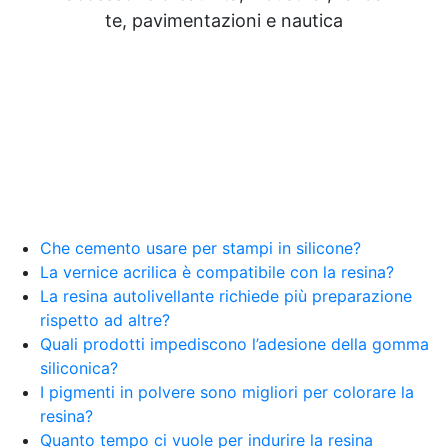
Resine Pareti con resina Adesivi Strutturali DIY
te, pavimentazioni e nautica
Resine Ghiaia e resina Rivestire con resina Corso
resina Spatolato resina See all articles →
Epossidico per pavimenti 41 articles ▸ Epossidico
per pavimenti Pavimenti epossidici Applicazioni
Creative Epossidiche Epossidica vernice Colla
epossidica per legno Tavolo epossidico Colla
epossidica bicomponente plastica Impregnante
epossidico Colla epossidica bicomponente per
plastica Colla epossidica Colla epossidica
bicomponente Epossidica colla Colla
bicomponente plastica Bicomponente
Che cemento usare per stampi in silicone?
trasparente Pasta bicomponente per metalli
La vernice acrilica è compatibile con la resina?
Epossidica bicomponente Bicomponente
La resina autolivellante richiede più preparazione
epossidico Colle bicomponenti Epossidica
rispetto ad altre?
significato Epossidico significato Polietilene telo
Quali prodotti impediscono l’adesione della gomma
Smalto epossidico Colla epossidica legno Colla
siliconica?
epossidica per plastica Collanti epossidici Colla
I pigmenti in polvere sono migliori per colorare la
bicomponente per plastica Cariche per Epossidici
Cariche Epossidiche Adesivo bicomponente
resina?
epossidico Colla bicomponente epossidica
Quanto tempo ci vuole per indurire la resina