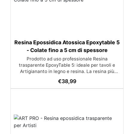
Resina Epossidica Atossica Epoxytable 5
- Colate fino a 5 cm di spessore
Prodotto ad uso professionale Resina
trasparente EpoxyTable 5: ideale per tavoli e
Artigiananto in legno e resina. La resina più
venduta , resistente ai graffi e ingiallimento,
€
38,99
perfetta per colate di alto spessore fino a 5 cm.
Applicazioni Principali: Realizzazione di tavoli in
legno e resina con colate di alto spessore.
Progetti artistici e di design che prevedano una
colata in spessore Inglobamenti di oggetti (fiori,
monete, pietre, ecc) Colate riempitive in
spessore dentro stampi e cassaforme
Caratteristiche principali: ✅ Bassissima