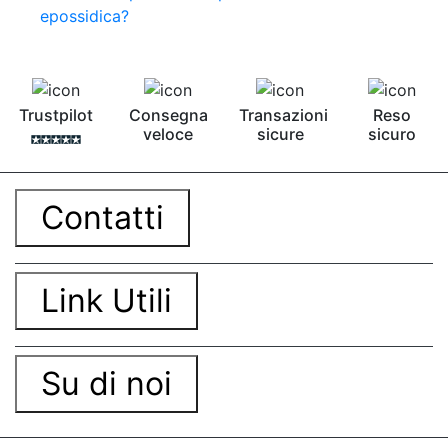
Pavimento epossidico Acquista Glitter Epossidico
epossidica?
Applicazioni di Epossidici Colle epossidiche
Mastice epossidico Adesivo epossidico
bicomponente Malta epossidica Colla
bicomponente Pavimento epossidico pro e
contro Epossidica Colla epossidica plastica See
Trustpilot
Consegna
Transazioni
Reso
all articles →
veloce
sicure
sicuro
Contatti
Link Utili
Su di noi