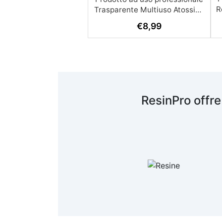
R
€
8,99
A
c
R
ResinPro offre
s