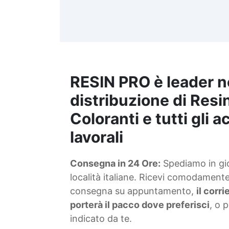
d
t
m
RESIN PRO è leader n
S
f
distribuzione di Resin
Coloranti e tutti gli 
T
lavorali
s
Consegna in 24 Ore:
Spediamo in gior
d
località italiane. Ricevi comodamente 
consegna su appuntamento,
il corr
porterà il pacco dove preferisci
, o 
indicato da te.