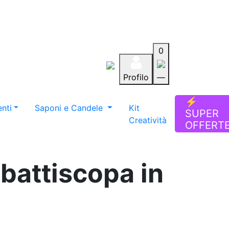
0
Profilo
—
Aiuto
Preferiti
Blog
⚡
nti
Saponi e Candele
Kit
SUPER
Creatività
OFFERT
 battiscopa in