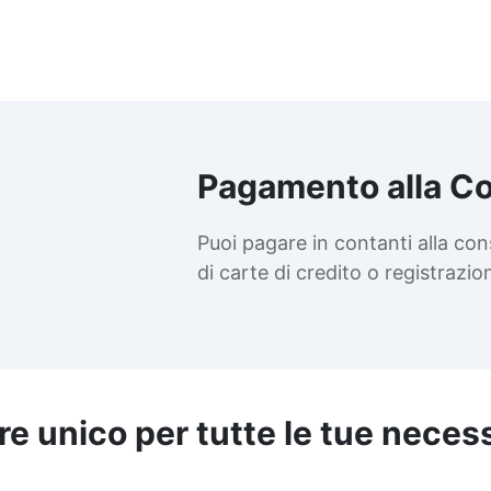
cm (ridotto del 20%) >20cm
3.5cm (ridotto del 30%)
20°-25°C 16 kg ≤10cm 4cm
10cm e ≤20cm 3.2cm (ridotto
del 20%) >20cm 2.8cm
ridotto del 30%) 25°-30°C 20
kg ≤10cm 3cm >10cm e
20cm 2.4cm (ridotto del 20%)
Pagamento alla C
>20cm 2.1cm (ridotto del
30%) ACCORGIMENTI
Puoi pagare in contanti alla co
SULL’UTILIZZO DELLE RESINE
NEI PERIODI
di carte di credito o registrazi
PARTICOLARMENTE CALDI
Useful articles Resina
epossidica per marmo 38
articles ▸ Resina epossidica
atta in casa Resina epossidica
bianca Bricoman resina
re unico per tutte le tue neces
epossidica Resina epossidica
Resina epossidica carbonio
esina epossidica per carbonio