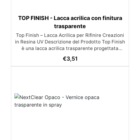
TOP FINISH - Lacca acrilica con finitura
trasparente
Top Finish – Lacca Acrilica per Rifinire Creazioni
in Resina UV Descrizione del Prodotto Top Finish
è una lacca acrilica trasparente progettata
specificamente per rifinire e perfezionare le tue
€
3,51
creazioni in resina UV. Se hai notato che la
superficie delle tue opere in resina UV è rimasta
leggermente appiccicosa, Top Finish è la
soluzione ideale per ottenere una finitura lucida
e brillante. Caratteristiche Asciugatura Rapida:
Si asciuga in soli 15-20 minuti a temperatura
ambiente, senza necessità di utilizzare una
lampada UV. Finitura Lucida e Brillante: Lascia
una superficie impeccabilmente lucida,
migliorando l'aspetto delle tue creazioni.
Applicazione Semplice: Include un pratico
pennello per una facile applicazione. Basta