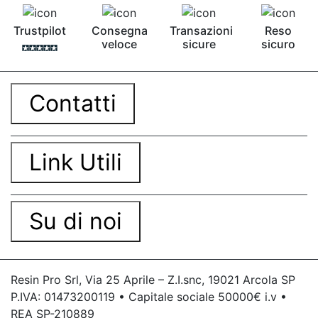
Pavimento epossidico Acquista Glitter Epossidico
Applicazioni di Epossidici Colle epossidiche
Trustpilot
Consegna
Transazioni
Reso
Mastice epossidico Adesivo epossidico
veloce
sicure
sicuro
bicomponente Malta epossidica Colla
bicomponente Pavimento epossidico pro e
contro Epossidica Colla epossidica plastica See
all articles →
Contatti
Link Utili
Su di noi
Resin Pro Srl, Via 25 Aprile – Z.I.snc, 19021 Arcola SP
P.IVA: 01473200119 • Capitale sociale 50000€ i.v •
REA SP-210889