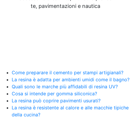
Resine Pareti con resina Adesivi Strutturali DIY
te, pavimentazioni e nautica
Resine Ghiaia e resina Rivestire con resina Corso
resina Spatolato resina See all articles →
Epossidico per pavimenti 41 articles ▸ Epossidico
per pavimenti Pavimenti epossidici Applicazioni
Creative Epossidiche Epossidica vernice Colla
epossidica per legno Tavolo epossidico Colla
epossidica bicomponente plastica Impregnante
epossidico Colla epossidica bicomponente per
plastica Colla epossidica Colla epossidica
bicomponente Epossidica colla Colla
bicomponente plastica Bicomponente
Come preparare il cemento per stampi artigianali?
trasparente Pasta bicomponente per metalli
La resina è adatta per ambienti umidi come il bagno?
Epossidica bicomponente Bicomponente
Quali sono le marche più affidabili di resina UV?
epossidico Colle bicomponenti Epossidica
Cosa si intende per gomma siliconica?
significato Epossidico significato Polietilene telo
La resina può coprire pavimenti usurati?
Smalto epossidico Colla epossidica legno Colla
La resina è resistente al calore e alle macchie tipiche
epossidica per plastica Collanti epossidici Colla
della cucina?
bicomponente per plastica Cariche per Epossidici
Cariche Epossidiche Adesivo bicomponente
epossidico Colla bicomponente epossidica