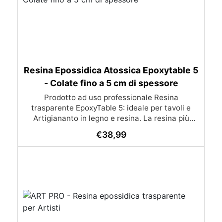
Resina Epossidica Atossica Epoxytable 5
- Colate fino a 5 cm di spessore
Prodotto ad uso professionale Resina
trasparente EpoxyTable 5: ideale per tavoli e
Artigiananto in legno e resina. La resina più
venduta , resistente ai graffi e ingiallimento,
€
38,99
perfetta per colate di alto spessore fino a 5 cm.
Applicazioni Principali: Realizzazione di tavoli in
legno e resina con colate di alto spessore.
Progetti artistici e di design che prevedano una
colata in spessore Inglobamenti di oggetti (fiori,
monete, pietre, ecc) Colate riempitive in
spessore dentro stampi e cassaforme
Caratteristiche principali: ✅ Bassissima