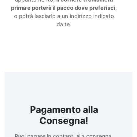
liquida Gomma siliconica morbida Gomma colata
prima e porterà il pacco dove preferisci
,
Gomma siliconica per calchi resistenti Gomma
o potrà lasciarlo a un indirizzo indicato
siliconica Gomma siliconica antiaderente See all
articles →
da te.
Pagamento alla
Consegna!
Puoi pagare in contanti alla consegna,