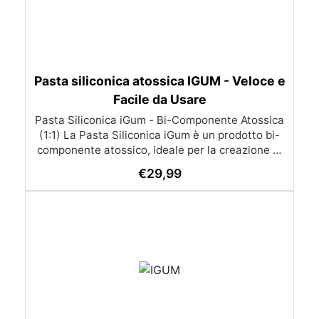
Pasta siliconica atossica IGUM - Veloce e
Facile da Usare
Pasta Siliconica iGum - Bi-Componente Atossica
(1:1) La Pasta Siliconica iGum è un prodotto bi-
componente atossico, ideale per la creazione di
stampi precisi e dettagliati. Morbida e
€
29,99
modellabile, è compatibile con una vasta gamma
di materiali, come resina, gesso, cera, metallo a
basso punto di fusione, sapone e cemento. Con
iGum, puoi riprodurre ornamenti, figurine e
qualsiasi altro oggetto con la massima
semplicità, senza bisogno di strumenti di
precisione o bilance. Caratteristiche Principali
Completamente atossica: Sicura da usare, senza
necessità di guanti o mascherina. Facile da
usare: Si lavora a mano e si applica direttamente