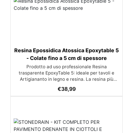
Resina Epossidica Atossica Epoxytable 5
- Colate fino a 5 cm di spessore
Prodotto ad uso professionale Resina
trasparente EpoxyTable 5: ideale per tavoli e
Artigiananto in legno e resina. La resina più
venduta , resistente ai graffi e ingiallimento,
€
38,99
perfetta per colate di alto spessore fino a 5 cm.
Applicazioni Principali: Realizzazione di tavoli in
legno e resina con colate di alto spessore.
Progetti artistici e di design che prevedano una
colata in spessore Inglobamenti di oggetti (fiori,
monete, pietre, ecc) Colate riempitive in
spessore dentro stampi e cassaforme