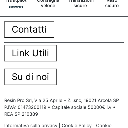
Trustpilot
Consegna
Transazioni
Reso
epossidico Colla bicomponente epossidica
veloce
sicure
sicuro
Pavimento epossidico Acquista Glitter Epossidico
Applicazioni di Epossidici Colle epossidiche
Mastice epossidico Adesivo epossidico
Contatti
bicomponente Malta epossidica Colla
bicomponente Pavimento epossidico pro e
contro Epossidica Colla epossidica plastica See
all articles →
Link Utili
Su di noi
Resin Pro Srl, Via 25 Aprile – Z.I.snc, 19021 Arcola SP
P.IVA: 01473200119 • Capitale sociale 50000€ i.v •
REA SP-210889
Informativa sulla privacy
|
Cookie Policy
|
Cookie