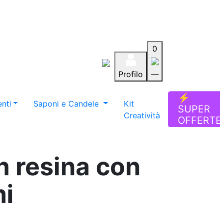
0
Profilo
—
Aiuto
Preferiti
Blog
⚡
nti
Saponi e Candele
Kit
SUPER
Creatività
OFFERT
n resina con
ni