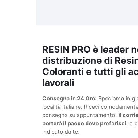
d
t
m
RESIN PRO è leader n
S
f
distribuzione di Resin
Coloranti e tutti gli 
T
lavorali
s
Consegna in 24 Ore:
Spediamo in gior
d
località italiane. Ricevi comodamente 
consegna su appuntamento,
il corr
porterà il pacco dove preferisci
, o 
indicato da te.