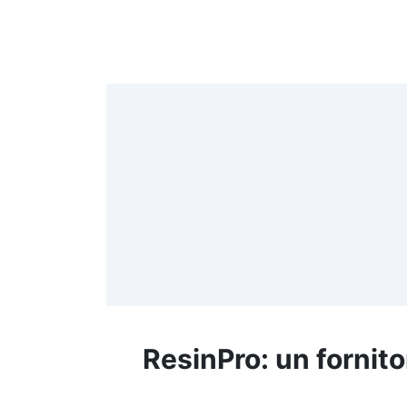
4
>
(
≤
f
ResinPro: un fornito
R