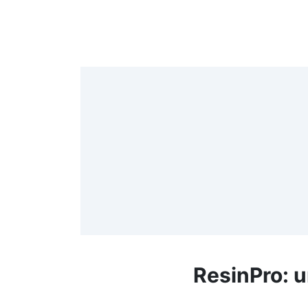
4
>
(
≤
f
ResinPro: u
R