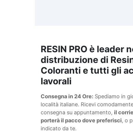
d
t
m
RESIN PRO è leader n
S
f
distribuzione di Resin
Coloranti e tutti gli 
T
lavorali
s
Consegna in 24 Ore:
Spediamo in gior
d
località italiane. Ricevi comodamente 
consegna su appuntamento,
il corr
porterà il pacco dove preferisci
, o 
indicato da te.