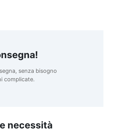
onsegna!
nsegna, senza bisogno
oni complicate.
ue necessità