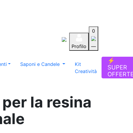
0
Profilo
—
Aiuto
Preferiti
Blog
⚡
nti
Saponi e Candele
Kit
SUPER
Creatività
OFFERT
per la resina
nale