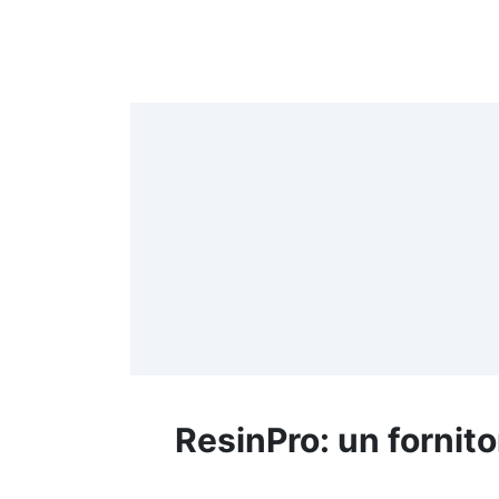
4
>
(
≤
f
ResinPro: un fornito
R