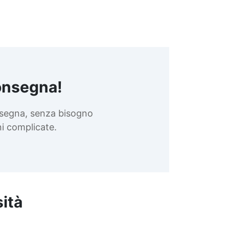
onsegna!
nsegna, senza bisogno
oni complicate.
sità