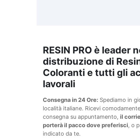
d
t
m
RESIN PRO è leader n
S
f
distribuzione di Resin
Coloranti e tutti gli 
T
lavorali
s
Consegna in 24 Ore:
Spediamo in gior
d
località italiane. Ricevi comodamente 
consegna su appuntamento,
il corr
porterà il pacco dove preferisci
, o 
indicato da te.