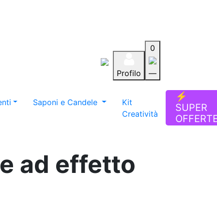
0
Profilo
—
Aiuto
Preferiti
Blog
⚡
nti
Saponi e Candele
Kit
SUPER
Creatività
OFFERT
e ad effetto