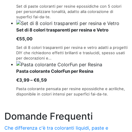
Set di paste coloranti per resine epossidiche con 5 colori
per personalizzare tonalità, adatto alla colorazione di
superfici fai-da-te.
Set di 8 colori trasparenti per resina e Vetro
€
55,00
Set di 8 colori trasparenti per resina e vetro adatti a progetti
DIY che richiedono effetti brillanti e traslucidi, spesso usati
per decorazioni e…
Pasta colorante ColorFun per Resina
Fascia
€
3,99
–
€
6,59
di
Pasta colorante pensata per resine epossidiche e acriliche,
prezzo:
disponibile in colori intensi per superfici fai-da-te.
da
€3,99
Domande Frequenti
a
€6,59
Che differenza c'è tra coloranti liquidi, paste e