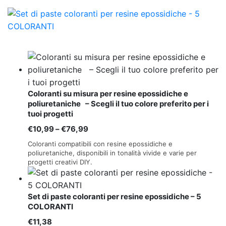
Coloranti su misura per resine epossidiche e
poliuretaniche – Scegli il tuo colore preferito per i
tuoi progetti
Fascia
€
10,99
–
€
76,99
di
Coloranti compatibili con resine epossidiche e
prezzo:
poliuretaniche, disponibili in tonalità vivide e varie per
progetti creativi DIY.
da
€10,99
a
Set di paste coloranti per resine epossidiche – 5
€76,99
COLORANTI
€
11,38