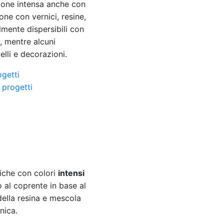
zione intensa anche con
one con vernici, resine,
ilmente dispersibili con
, mentre alcuni
ielli e decorazioni.
ogetti
iche con colori
intensi
 al coprente in base al
della resina e mescola
nica.