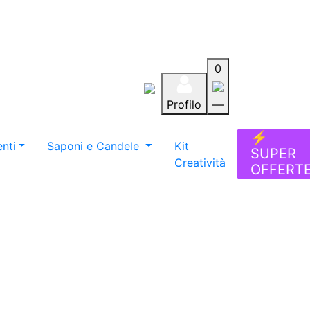
0
Profilo
—
Aiuto
Preferiti
Blog
⚡
nti
Saponi e Candele
Kit
SUPER
Creatività
OFFERT