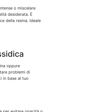
 intense o miscelare
lità desiderata. È
e della resina. Ideale
ssidica
sina oppure
tare problemi di
i in base al tuo
e per evitare opacità o