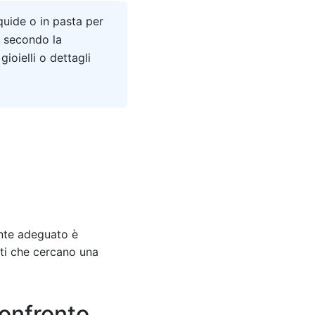
quide o in pasta per
no secondo la
ioielli o dettagli
ante adeguato è
isti che cercano una
confronto