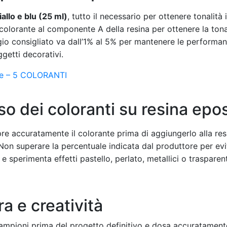
allo e blu (25 ml)
, tutto il necessario per ottenere tonalità
colorante al componente A della resina per ottenere la tona
gio consigliato va dall’1% al 5% per mantenere le performanc
oggetti decorativi.
che – 5 COLORANTI
uso dei coloranti su resina epo
mpre accuratamente il colorante prima di aggiungerlo alla re
on superare la percentuale indicata dal produttore per evi
 sperimenta effetti pastello, perlato, metallici o trasparent
ra e creatività
a campioni prima del progetto definitivo e dosa accuratament