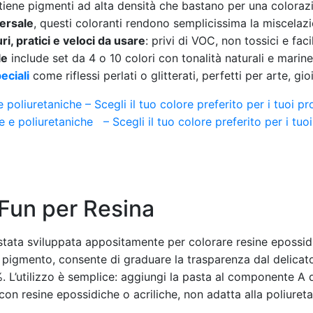
ntiene pigmenti ad alta densità che bastano per una colora
versale
, questi coloranti rendono semplicissima la miscelazi
uri, pratici e veloci da usare
: privi di VOC, non tossici e fac
le
include set da 4 o 10 colori con tonalità naturali e marine
eciali
come riflessi perlati o glitterati, perfetti per arte, gio
poliuretaniche – Scegli il tuo colore preferito per i tuoi pr
rFun per Resina
stata sviluppata appositamente per colorare resine epossid
 pigmento, consente di graduare la trasparenza dal delicato
. L’utilizzo è semplice: aggiungi la pasta al componente A 
con resine epossidiche o acriliche, non adatta alla poliureta