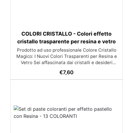
COLORI CRISTALLO - Colori effetto
cristallo trasparente per resina e vetro
Prodotto ad uso professionale Colore Cristallo
Magico: I Nuovi Colori Trasparenti per Resina e
Vetro Sei affascinata dai cristalli e desideri
creare i tuoi capolavori? Con i coloranti Cristallo
€
7,60
Magico puoi realizzare cristalli personalizzati in
modo semplice e veloce, sia per resina che per
vetro! I nostri coloranti sono progettati per
mantenere una trasparenza impeccabile,
permettendoti di ottenere risultati cristallini e
luminosi. Perfetti per dare vita a creazioni
uniche, questi colori sono ideali per qualsiasi
progetto artistico che richieda trasparenze e
brillanti effetti. Scegli il Colore Perfetto per la
Tua Creazione: Smeraldo (Chartreuse) Ambra