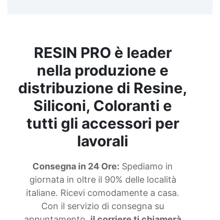
giapponese ceramica oro Art pro Acquista Glitter
Metallizzati Tecnica giapponese oro Effetti
Artistici Kit per fare orgonite Porporina oro
Finiture per artigianato Acquista Glitter
Olografico Maschera vernice Tecnica giapponese
RESIN PRO è leader
vasi rotti Come disegnare le onde del mare Olio
di cera dura See all articles →
nella produzione e
distribuzione di Resine,
Siliconi, Coloranti e
tutti gli accessori per
lavorali
Consegna in 24 Ore:
Spediamo in
giornata in oltre il 90% delle località
italiane. Ricevi comodamente a casa.
Con il servizio di consegna su
appuntamento,
il corriere ti chiamerà