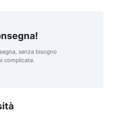
onsegna!
nsegna, senza bisogno
oni complicate.
sità