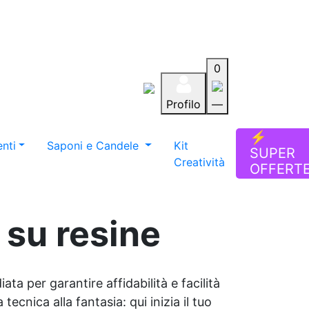
0
Profilo
—
Aiuto
Preferiti
Blog
⚡
nti
Saponi e Candele
Kit
SUPER
Creatività
OFFERT
i su resine
ata per garantire affidabilità e facilità
tecnica alla fantasia: qui inizia il tuo