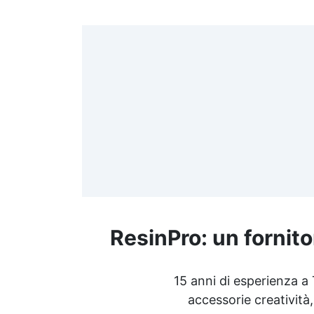
>
(
≤
f
ResinPro: un fornito
R
15 anni di esperienza a
accessorie creatività,