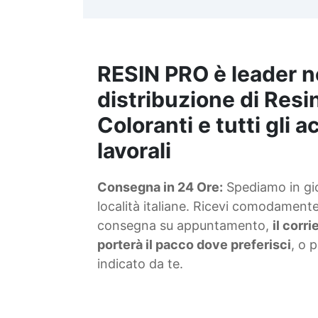
t
m
RESIN PRO è leader n
S
f
distribuzione di Resin
Coloranti e tutti gli 
T
lavorali
s
Consegna in 24 Ore:
Spediamo in gior
d
località italiane. Ricevi comodamente 
consegna su appuntamento,
il corr
porterà il pacco dove preferisci
, o 
indicato da te.
4