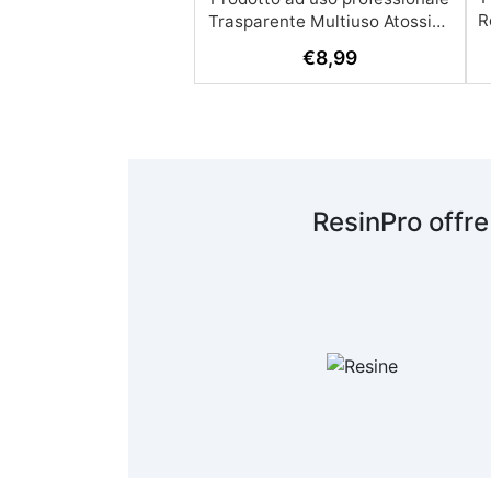
R
€
8,99
A
c
R
ResinPro offre
s