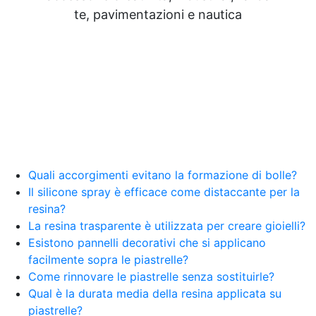
Resine Pareti con resina Adesivi Strutturali DIY
te, pavimentazioni e nautica
Resine Ghiaia e resina Rivestire con resina Corso
resina Spatolato resina See all articles →
Epossidico per pavimenti 41 articles ▸ Epossidico
per pavimenti Pavimenti epossidici Applicazioni
Creative Epossidiche Epossidica vernice Colla
epossidica per legno Tavolo epossidico Colla
epossidica bicomponente plastica Impregnante
epossidico Colla epossidica bicomponente per
plastica Colla epossidica Colla epossidica
bicomponente Epossidica colla Colla
bicomponente plastica Bicomponente
Quali accorgimenti evitano la formazione di bolle?
trasparente Pasta bicomponente per metalli
Il silicone spray è efficace come distaccante per la
Epossidica bicomponente Bicomponente
resina?
epossidico Colle bicomponenti Epossidica
La resina trasparente è utilizzata per creare gioielli?
significato Epossidico significato Polietilene telo
Esistono pannelli decorativi che si applicano
Smalto epossidico Colla epossidica legno Colla
facilmente sopra le piastrelle?
epossidica per plastica Collanti epossidici Colla
Come rinnovare le piastrelle senza sostituirle?
bicomponente per plastica Cariche per Epossidici
Cariche Epossidiche Adesivo bicomponente
Qual è la durata media della resina applicata su
epossidico Colla bicomponente epossidica
piastrelle?