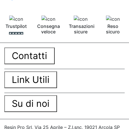
Pavimento epossidico Acquista Glitter Epossidico
Applicazioni di Epossidici Colle epossidiche
Mastice epossidico Adesivo epossidico
bicomponente Malta epossidica Colla
Trustpilot
Consegna
Transazioni
Reso
bicomponente Pavimento epossidico pro e
veloce
sicure
sicuro
contro Epossidica Colla epossidica plastica See
all articles →
Contatti
Link Utili
Su di noi
Resin Pro Srl, Via 25 Aprile – Z.I.snc, 19021 Arcola SP