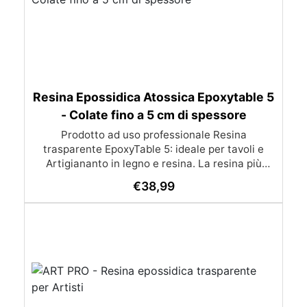
Resina Epossidica Atossica Epoxytable 5
- Colate fino a 5 cm di spessore
Prodotto ad uso professionale Resina
trasparente EpoxyTable 5: ideale per tavoli e
Artigiananto in legno e resina. La resina più
venduta , resistente ai graffi e ingiallimento,
€
38,99
perfetta per colate di alto spessore fino a 5 cm.
Applicazioni Principali: Realizzazione di tavoli in
legno e resina con colate di alto spessore.
Progetti artistici e di design che prevedano una
colata in spessore Inglobamenti di oggetti (fiori,
monete, pietre, ecc) Colate riempitive in
spessore dentro stampi e cassaforme
Caratteristiche principali: ✅ Bassissima