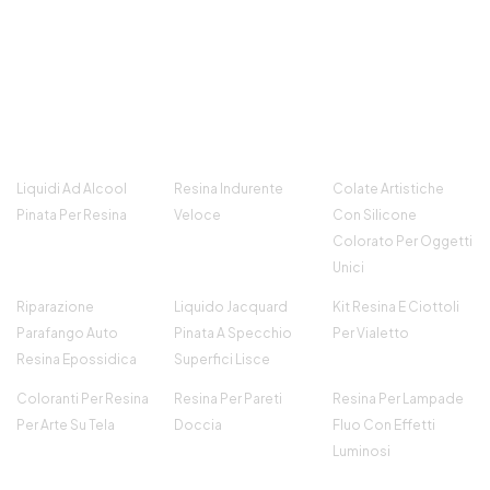
Poliuretaniche Coloranti Artistici Resina
Coloranti per Saponi DIY Resina Coloranti per
Resine Epoxy Coloranti Resine Monocomponenti
Acquista Coloranti per Resine Monocomponenti
Resine colori See all articles →
Liquidi Ad Alcool
Resina Indurente
Colate Artistiche
Pinata Per Resina
Veloce
Con Silicone
Colorato Per Oggetti
Unici
Riparazione
Liquido Jacquard
Kit Resina E Ciottoli
Parafango Auto
Pinata A Specchio
Per Vialetto
Resina Epossidica
Superfici Lisce
Coloranti Per Resina
Resina Per Pareti
Resina Per Lampade
Per Arte Su Tela
Doccia
Fluo Con Effetti
Luminosi