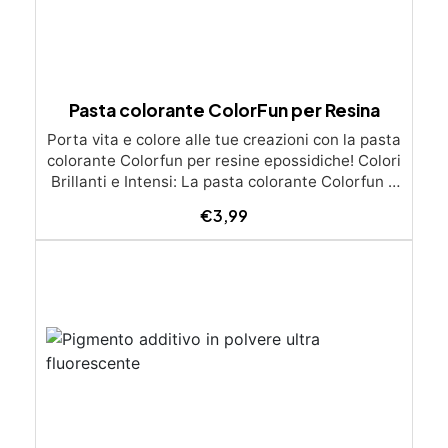
Pasta colorante ColorFun per Resina
Porta vita e colore alle tue creazioni con la pasta
colorante Colorfun per resine epossidiche! Colori
Brillanti e Intensi: La pasta colorante Colorfun è
la scelta ideale per dare vita alle tue creazioni in
€
3,99
resina epossidica trasparente. Con una gamma
di colori intensi e brillanti, puoi ottenere risultati
eccezionali con poche gocce. Disponibile in
tonalità come Nero, Blu, Marrone, Arancione,
Rosso, Giallo Ossido, Verde, Bianco, e molti altri,
Colorfun ti permette di raggiungere un colore
pieno e vibrante per ogni tuo progetto creativo.
✨ Alta Concentrazione per Massima Versatilità:
Grazie alla sua alta concentrazione, la pasta
Colorfun è estremamente versatile. Puoi
regolare la trasparenza del colore a tuo