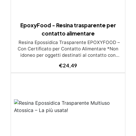
EpoxyFood - Resina trasparente per
contatto alimentare
Resina Epossidica Trasparente EPOXYFOOD –
Con Certificato per Contatto Alimentare *Non
idoneo per oggetti destinati al contatto con
preparati per lattanti Scatena la tua creatività
€
24,49
culinaria e artistica con EPOXYFOOD, la prima
resina trasparente corredata da certificato per il
contatto con gli alimenti, perfetta per realizzare
piatti, taglieri, bicchieri, posate e molto altro .
Grazie alla sua formula atossica e priva di
solventi, EPOXYFOOD è ideale sia per la cucina
che per creazioni artistiche e decorazioni,
mantenendo trasparenza e lucentezza
eccezionali. Caratteristiche principali: Sicurezza
certificata: EPOXYFOOD catalizzata trasparente
è corredata da un certificato contatto