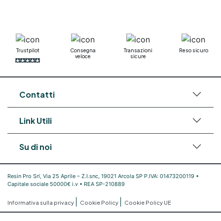
Trustpilot
Consegna
Transazioni
Reso sicuro
veloce
sicure
Contatti
Link Utili
Su di noi
Resin Pro Srl, Via 25 Aprile – Z.I.snc, 19021 Arcola SP P.IVA: 01473200119 •
Capitale sociale 50000€ i.v • REA SP-210889
|
|
Informativa sulla privacy
Cookie Policy
Cookie Policy UE