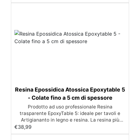
Resina Epossidica Atossica Epoxytable 5
- Colate fino a 5 cm di spessore
Prodotto ad uso professionale Resina
trasparente EpoxyTable 5: ideale per tavoli e
Artigiananto in legno e resina. La resina più
venduta , resistente ai graffi e ingiallimento,
€
38,99
perfetta per colate di alto spessore fino a 5 cm.
Applicazioni Principali: Realizzazione di tavoli in