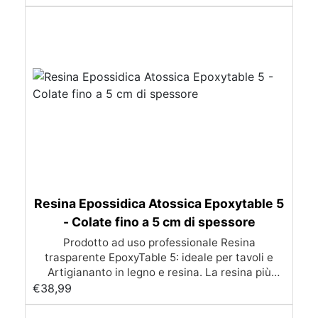
Resina Epossidica Atossica Epoxytable 5
- Colate fino a 5 cm di spessore
Prodotto ad uso professionale Resina
trasparente EpoxyTable 5: ideale per tavoli e
Artigiananto in legno e resina. La resina più
venduta , resistente ai graffi e ingiallimento,
€
38,99
perfetta per colate di alto spessore fino a 5 cm.
Applicazioni Principali: Realizzazione di tavoli in