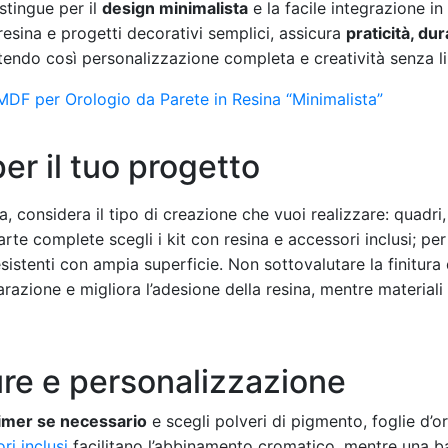
tingue per il
design minimalista
e la facile integrazione i
resina e progetti decorativi semplici, assicura
praticità, dur
tendo così personalizzazione completa e creatività senza li
DF per Orologio da Parete in Resina “Minimalista”
per il tuo progetto
 considera il tipo di creazione che vuoi realizzare: quadri, 
rte complete scegli i kit con resina e accessori inclusi; per
esistenti con ampia superficie. Non sottovalutare la finitura
arazione e migliora l’adesione della resina, mentre materia
ure e personalizzazione
rimer se necessario
e scegli polveri di pigmento, foglie d’or
ori inclusi
facilitano l’abbinamento cromatico, mentre una ba