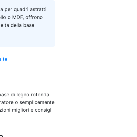
ia per quadri astratti
ello o MDF, offrono
celta della base
 base di legno rotonda
coratore o semplicemente
ioni migliori e consigli
e