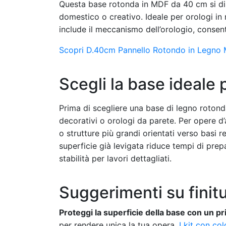
Questa base rotonda in MDF da 40 cm si dis
domestico o creativo. Ideale per orologi in 
include il meccanismo dell’orologio, consen
Scopri D.40cm Pannello Rotondo in Legno M
Scegli la base ideale 
Prima di scegliere una base di legno rotonda,
decorativi o orologi da parete. Per opere d’a
o strutture più grandi orientati verso basi r
superficie già levigata riduce tempi di prep
stabilità per lavori dettagliati.
Suggerimenti su finit
Proteggi la superficie della base con un p
per rendere unica la tua opera.
I kit con col