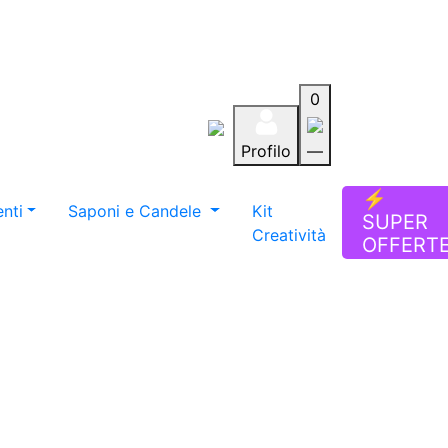
0
Profilo
—
Aiuto
Preferiti
Blog
⚡
nti
Saponi e Candele
Kit
SUPER
Creatività
OFFERT