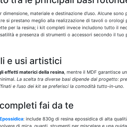
er dimensione, materiale e destinazione d’uso. Alcune sono 
ltre si prestano meglio alla realizzazione di tavoli o orologi
e per la resina; i kit completi invece includono tutto il nec
rsatilità e presenza di strumenti o accessori secondo il tuo 
 e usi artistici
gli effetti materici della resina
, mentre il MDF garantisce una
minimal.
La scelta tra diverse basi dipende dal progetto: pred
inati e l’uso dei kit se preferisci la comodità tutto-in-uno.
 completi fai da te
 Epossidica
: include 830g di resina epossidica di alta quali
polvere di mica, guanti, strumenti per miscelare e una guida