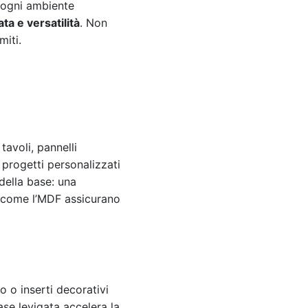
n ogni ambiente
ata e versatilità
. Non
miti.
tavoli, pannelli
 progetti personalizzati
 della base: una
li come l’MDF assicurano
o o inserti decorativi
se levigata accelera la