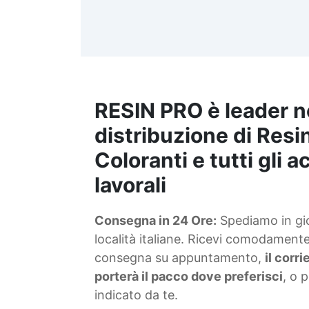
d
t
m
RESIN PRO è leader n
S
f
distribuzione di Resin
Coloranti e tutti gli 
T
lavorali
s
Consegna in 24 Ore:
Spediamo in gior
d
località italiane. Ricevi comodamente 
consegna su appuntamento,
il corr
porterà il pacco dove preferisci
, o 
indicato da te.