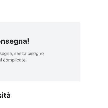
onsegna!
nsegna, senza bisogno
oni complicate.
sità