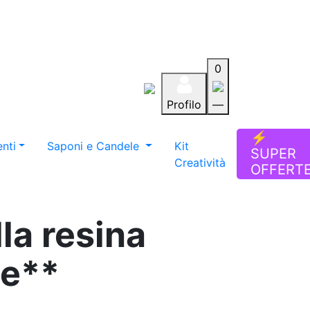
0
Profilo
—
Aiuto
Preferiti
Blog
⚡
nti
Saponi e Candele
Kit
SUPER
Creatività
OFFERT
lla resina
te**