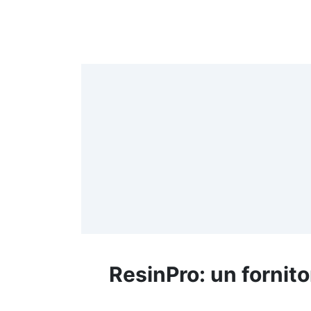
4
>
(
≤
f
ResinPro: un fornito
R