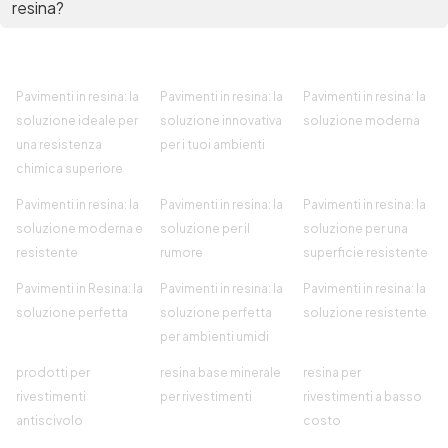
resina?
Pavimenti in resina: la
Pavimenti in resina: la
Pavimenti in resina: la
soluzione ideale per
soluzione innovativa
soluzione moderna
una resistenza
per i tuoi ambienti
chimica superiore
Pavimenti in resina: la
Pavimenti in resina: la
Pavimenti in resina: la
soluzione moderna e
soluzione per il
soluzione per una
resistente
rumore
superficie resistente
Pavimenti in Resina: la
Pavimenti in resina: la
Pavimenti in resina: la
soluzione perfetta
soluzione perfetta
soluzione resistente
per ambienti umidi
prodotti per
resina base minerale
resina per
rivestimenti
per rivestimenti
rivestimenti a basso
antiscivolo
costo