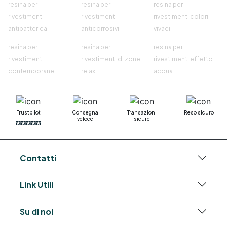
resina per
resina per
resina per
rivestimenti
rivestimenti
rivestimenti colori
antibatterica
anticorrosivi
vivaci
resina per
resina per
resina per
rivestimenti
rivestimenti di zone
rivestimenti effetto
contemporanei
relax
acqua
Trustpilot
Consegna
Transazioni
Reso sicuro
veloce
sicure
Contatti
Link Utili
Su di noi