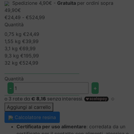
Spedizione 4,90€ -
Gratuita
per ordini sopra
49,90€
Fascia
€
24,49
-
€
524,99
di
Quantità
prezzo:
0,75 kg
€
24,49
da
1,55 kg
€
39,99
€24,49
3,1 kg
€
69,99
a
9,3 kg
€
195,99
€524,99
32 kg
€
524,99
Quantità
EpoxyFood
-
+
-
Resina
trasparente
Aggiungi al carrello
per
Calcolatore resina
contatto
Certificata per uso alimentare
: corredata da un
alimentare
certificato per il contatto con alimenti, atossica e