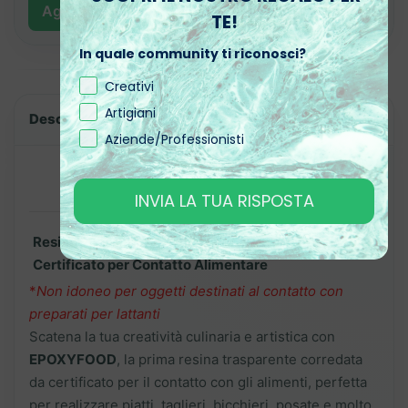
Aggiungere
3
prodotti al carrello
TE!
In quale community ti riconosci?
Creativi
Artigiani
Descrizione
Aziende/Professionisti
INVIA LA TUA RISPOSTA
Resina Epossidica Trasparente EPOXYFOOD – Con
Certificato per Contatto Alimentare
*
Non idoneo per oggetti destinati al contatto con
preparati per lattanti
Scatena la tua creatività culinaria e artistica con
EPOXYFOOD
, la prima resina trasparente corredata
da certificato per il contatto con gli alimenti, perfetta
per realizzare piatti, taglieri, bicchieri, posate e molto