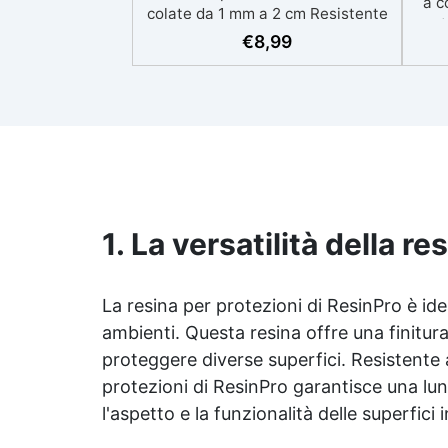
a c
colate da 1 mm a 2 cm Resistente
esot
ai graffi e ai raggi UV, garantendo
€
8,99
opere durature, vibranti e senza
Resi
ingiallimenti nel tempo Bassa
graz
viscosità e formula anti-bolle per
mec
risultati impeccabili, perfetti per
eli
colate di stampi e inglobamenti
fi
Certificata Atossica post catalisi
BPA
per contatto con la pelle, BPA free
cont
e VoC Free
1. La versatilità della r
La resina per protezioni di ResinPro è idea
ambienti. Questa resina offre una finitura 
proteggere diverse superfici. Resistente ag
protezioni di ResinPro garantisce una l
l'aspetto e la funzionalità delle superfici