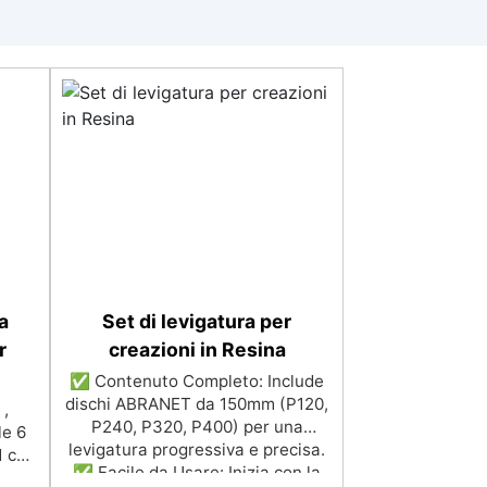
a
Set di levigatura per
r
creazioni in Resina
✅ Contenuto Completo: Include
dischi ABRANET da 150mm (P120,
 ,
P240, P320, P400) per una
le 6
levigatura progressiva e precisa.
1 cm
✅ Facile da Usare: Inizia con la
a