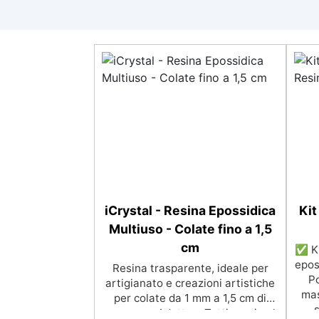
iCrystal - Resina Epossidica
Kit
Multiuso - Colate fino a 1,5
cm
✅ Ki
epos
Resina trasparente, ideale per
Po
artigianato e creazioni artistiche
mas
per colate da 1 mm a 1,5 cm di
s
spessore. Adatta a Tutti grazie al