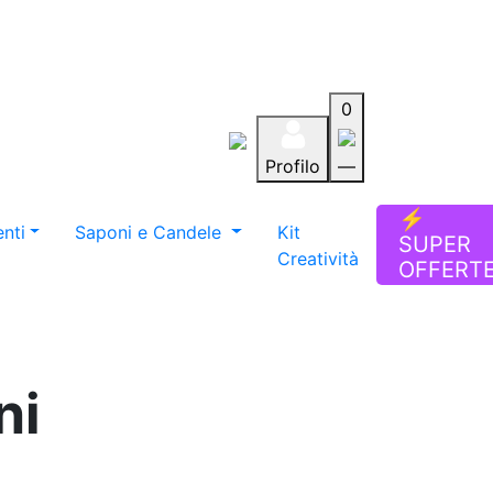
0
Profilo
—
Aiuto
Preferiti
Blog
⚡
nti
Saponi e Candele
Kit
SUPER
Creatività
OFFERT
ni