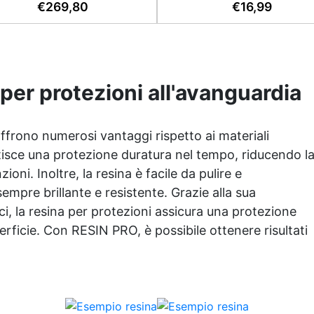
iversale è applicabile sia su
€
269,80
€
16,99
durature, con protezione an
struzzo, piastrelle e superfici
contro l’ingiallimento Sicur
golari o danneggiate. ✅ Facile
certificata BPA Free, sen
da applicare: Video Guida
solventi e inodore, prodotta
ompleta inclusa, 3 semplici
100% in Italia Facile da us
aggi, dalla preparazione della
(rapporto 2:1) e lavorare, 
 per protezioni all'avanguardia
rficie alla finitura protettiva
bassa viscosità per ridurre le
antigraffio. ✅ Risultati
Ideale per gioielli, piccole co
professionali: Sistema
decorazioni e prototipazio
offrono numerosi vantaggi rispetto ai materiali
livellante, resistente ai raggi
rapida.
duraturo e con finitura lucida
antisce una protezione duratura nel tempo, riducendo l
atinata. ✅ Personalizzabile:
ni. Inoltre, la resina è facile da pulire e
onibile in kit per metrature da
mpre brillante e resistente. Grazie alla sua
m² a 100m², con una vasta
ci, la resina per protezioni assicura una protezione
ma di pigmenti selezionabili.
erficie. Con RESIN PRO, è possibile ottenere risultati