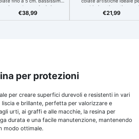
olate fino a 5 cm. Bassissima
colate artistiche Ideale p
ermia per lavorazioni sicure e
quadri, rivestimenti, vasso
€
38,99
€
21,99
senza surriscaldamenti.
anche piccole creazioni artist
stente a graffi e ingiallimento
Facile da usare (rapporto 3
ie ai filtri UV e all'alta qualità
protetta dall’ingiallimento g
canica. Bassa viscosità per
agli speciali filtri UV Form
minare bolle d'aria e ottenere
densa : non cola via, mante
niture lisce. Sicura, atossica,
i design precisi e puliti. Indu
/VOC free e certificata per il
in 12-24h garantendo un
atto prolungato con la pelle.
superficie lucida e brillan
esina per protezioni
le per creare superfici durevoli e resistenti in vari
liscia e brillante, perfetta per valorizzare e
li urti, ai graffi e alle macchie, la resina per
unga durata e una facile manutenzione, mantenendo
 in modo ottimale.