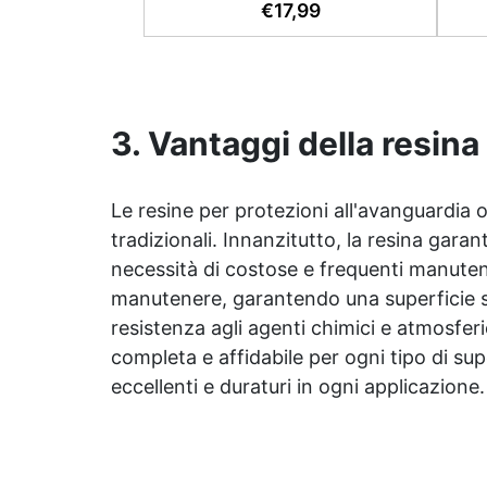
un
€
17,99
facile rapporto di miscelazione
calce
2:1, garantisce un risultato senza
irre
imperfezioni Bassa viscosità per
colate senza bolle, compatibile
c
con legno, silicone, vetro, metallo
pass
e altri materiali. Certificata post-
3. Vantaggi della resina
supe
catalisi atossica e sicura per il
contatto con la pelle, Bpa Free e
senza Solventi (Voc Free)
Le resine per protezioni all'avanguardia 
auto
Superficie lucida, autolivellante e
UV, 
tradizionali. Innanzitutto, la resina gar
con filtri UV anti-ingiallimento per
o s
una finitura durevole e brillante.
necessità di costose e frequenti manutenzio
Disp
manutenere, garantendo una superficie se
2
resistenza agli agenti chimici e atmosferi
gam
completa e affidabile per ogni tipo di sup
eccellenti e duraturi in ogni applicazione.