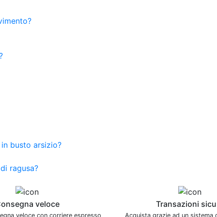
avimento?
?
in busto arsizio?
 di ragusa?
onsegna veloce
Transazioni sicu
segna veloce con corriere espresso
Acquista grazie ad un sistema