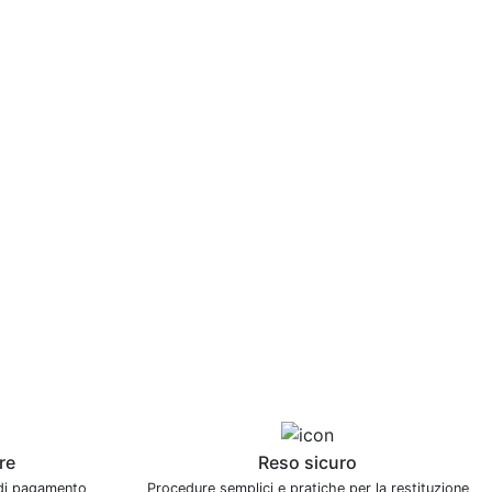
re
Reso sicuro
 di pagamento
Procedure semplici e pratiche per la restituzione