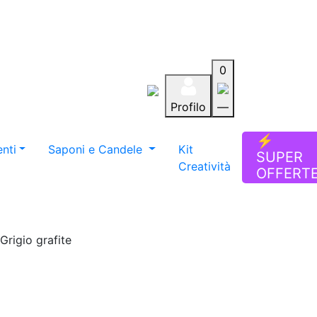
0
Profilo
—
Aiuto
Preferiti
Blog
⚡
nti
Saponi e Candele
Kit
SUPER
Creatività
OFFERT
Grigio grafite