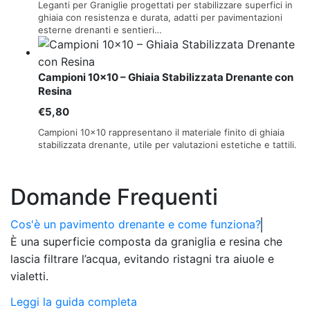
di
Leganti per Graniglie progettati per stabilizzare superfici in
prezzo:
ghiaia con resistenza e durata, adatti per pavimentazioni
esterne drenanti e sentieri…
da
€40,00
a
Campioni 10×10 – Ghiaia Stabilizzata Drenante con
€500,00
Resina
€
5,80
Campioni 10×10 rappresentano il materiale finito di ghiaia
stabilizzata drenante, utile per valutazioni estetiche e tattili.
Domande Frequenti
Cos'è un pavimento drenante e come funziona?
È una superficie composta da graniglia e resina che
lascia filtrare l’acqua, evitando ristagni tra aiuole e
vialetti.
Leggi la guida completa