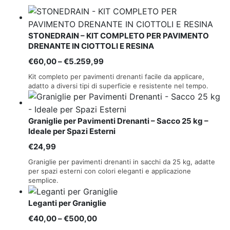
STONEDRAIN – KIT COMPLETO PER PAVIMENTO
DRENANTE IN CIOTTOLI E RESINA
Fascia
€
60,00
–
€
5.259,99
di
Kit completo per pavimenti drenanti facile da applicare,
prezzo:
adatto a diversi tipi di superficie e resistente nel tempo.
da
€60,00
Graniglie per Pavimenti Drenanti – Sacco 25 kg –
a
Ideale per Spazi Esterni
€5.259,99
€
24,99
Graniglie per pavimenti drenanti in sacchi da 25 kg, adatte
per spazi esterni con colori eleganti e applicazione
semplice.
Leganti per Graniglie
Fascia
€
40,00
–
€
500,00