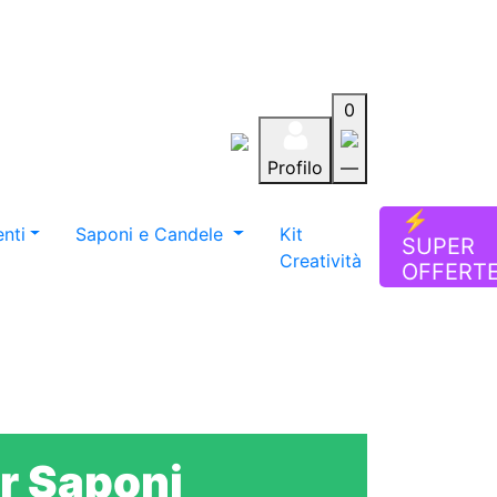
0
Profilo
—
Aiuto
Preferiti
Blog
⚡
nti
Saponi e Candele
Kit
SUPER
Creatività
OFFERT
r Saponi