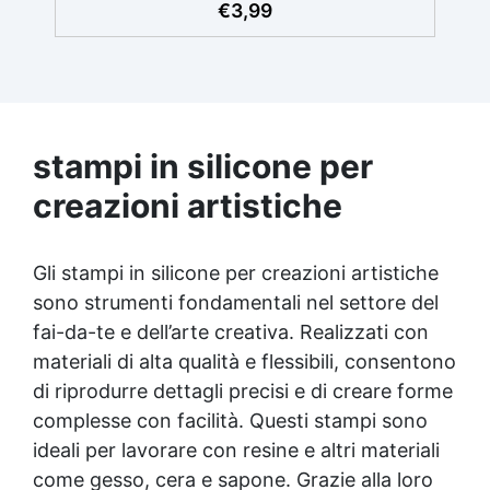
applica facilmente senza bolle d'aria,
€
3,99
creando una superficie lucida e planare per
le tue creazioni. ✅ Facilità di Distacco: Dopo
la solidificazione della resina, la pellicola si
rimuove senza sforzo, lasciando una
superficie perfettamente regolare e lucida.
✅ Riutilizzabile: Può essere usata più volte
stampi in silicone per
senza necessità di trattamenti aggiuntivi,
pronta all'uso ogni volta. ✅ Resistente e
creazioni artistiche
Versatile: Resistente a temperature oltre i
100°C, è ideale per lavorare con resine e per
rivestire casseforme, garantendo una
Gli stampi in silicone per creazioni artistiche
protezione e finitura impeccabile.
sono strumenti fondamentali nel settore del
fai-da-te e dell’arte creativa. Realizzati con
materiali di alta qualità e flessibili, consentono
di riprodurre dettagli precisi e di creare forme
complesse con facilità. Questi stampi sono
ideali per lavorare con resine e altri materiali
come gesso, cera e sapone. Grazie alla loro