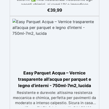
agenti chimici, ai raggi UV e impedisce
l’ingiallimento nel tempo, garantendo una
€
39,99
protezione duratura. ✅ Facilità di Applicazione:
Il kit include due componenti separati
(trasparente poliuretanico e catalizzatore) e un
bicchiere graduato per una preparazione
precisa. ✅ Tempi di Essiccazione Rapidi: Fuori
polvere in 15-20 minuti, asciutto al tatto in 30-
60 minuti, asciugatura completa in 48 ore. ✅
Durata della Miscela: La miscela rimane
utilizzabile per 24 ore a 20°C dopo la
preparazione, consentendo ampio tempo per
l’applicazione.
Easy Parquet Acqua – Vernice
trasparente all’acqua per parquet e
legno d’interni - 750ml-7m2, lucida
Resistente e durevole: altissima resistenza
meccanica e chimica, perfetta per pavimenti da
moderato a intenso calpestio. Sicura in casa:
certificata EN 71-3 (giocattoli), DIN 53160