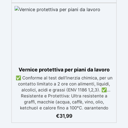
incorporato, facile da attivare e applicare,
ideale per resine prive di pigmento
fosforescente e legno. ✅ Essiccazione Rapida:
Essicca completamente in 24 ore, con una
copertura di circa 1 mq per bomboletta. ✅
Lucidatura per Finitura Perfetta: Dopo 3 giorni,
è possibile lucidare la superficie con carta
vetrata 2000-3000 e EpoxyPolish per ottenere
una lucentezza impeccabile. ✅ Marchio di
Qualità: Il prodotto è contrassegnato dal
marchio QUALITY EXTRA, garantendo elevate
prestazioni e qualità grazie ai rigorosi test
Vernice protettiva per piani da lavoro
effettuati da Resin Pro.
✅ Conforme al test dell'inerzia chimica, per un
contatto limitato a 2 ore con alimenti, liquidi,
alcolici, acidi e grassi (ENV 1186 1,2,3). ✅
Resistente e Protettiva: Ultra resistente a
graffi, macchie (acqua, caffè, vino, olio,
ketchup) e calore fino a 100°C, garantendo
protezione duratura. ✅ Compatibile con
€
31,99
Diverse Superfici: Può essere applicata su
legno grezzo, resina epossidica, legno