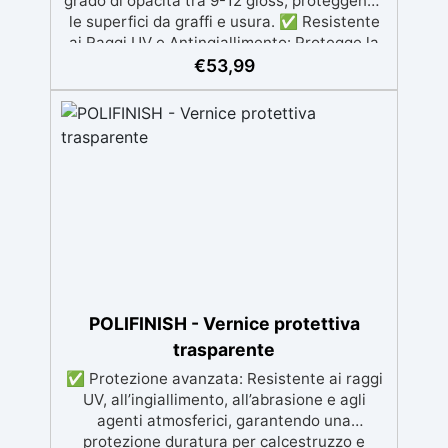
grado di opacità tra 9-12 gloss, proteggendo
le superfici da graffi e usura. ✅ Resistente
ai Raggi UV e Antingiallimento: Protegge la
resina e il legno dai danni dei raggi UV e
€
53,99
previene l’ingiallimento, mantenendo la
trasparenza nel tempo. ✅ Facile
Applicazione: Viene fornito in formato spray
e si applica facilmente con 2 mani leggere, a
distanza di 2-3 ore l'una dall'altra, per una
finitura uniforme. ✅ Essiccazione Completa
in 48 Ore: La vernice raggiunge la sua
essiccazione completa dopo 48 ore, con una
durata di utilizzo del prodotto di 24 ore dopo
l'attivazione della bomboletta. ✅ Lucidatura
Opzionale: Dopo 72 ore, è possibile lucidare
la superficie per una brillantezza aggiuntiva,
POLIFINISH - Vernice protettiva
utilizzando grana 2000-3000 e EpoxyPolish.
trasparente
✅ Protezione avanzata: Resistente ai raggi
UV, all’ingiallimento, all’abrasione e agli
agenti atmosferici, garantendo una
protezione duratura per calcestruzzo e