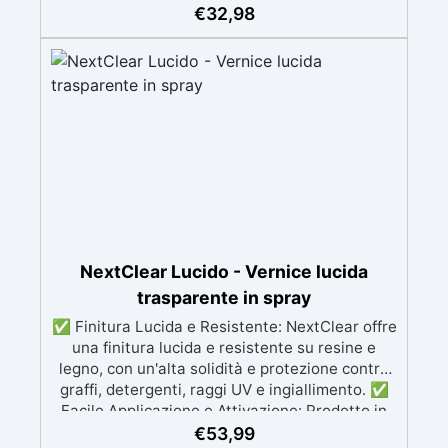
€
32,98
(sudore e saliva) e classe emissioni A+. Facile
da usare: pronta all’uso, applicabile a rullo o
pennello, resa 8–10 m²/L, attrezzi lavabili in
acqua. Rapida e a base acqua: sovraverniciabile
e carteggiabile in ~4 h, calpestabile dopo 8 h.
Versatile e completa: parquet, mobili, porte e
rivestimenti interni; 3 finiture (opaca, satinata,
lucida) in formati 0,75 L e 2,5 L, anche in kit con
rullo e pennello inclusi.
NextClear Lucido - Vernice lucida
trasparente in spray
✅ Finitura Lucida e Resistente: NextClear offre
una finitura lucida e resistente su resine e
legno, con un'alta solidità e protezione contro
graffi, detergenti, raggi UV e ingiallimento. ✅
Facile Applicazione e Attivazione: Prodotto in
bomboletta spray con catalizzatore
€
53,99