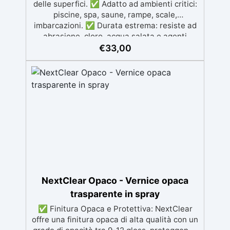
delle superfici. ✅ Adatto ad ambienti critici:
piscine, spa, saune, rampe, scale,
imbarcazioni. ✅ Durata estrema: resiste ad
abrasione, cloro, acqua salata e agenti
atmosferici. Con una vita media di oltre 10
€
33,00
anni. ✅ Facile applicazione: sistema a 3
componenti pronto all’uso, rispara nche
piccole crepe e difetti ✅ Soluzione
professionale e certificata con Dichiarazione
di Prestazione (DoP).
NextClear Opaco - Vernice opaca
trasparente in spray
✅ Finitura Opaca e Protettiva: NextClear
offre una finitura opaca di alta qualità con un