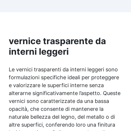
stratificato e supporti verniciati, ideale per
mobili da cucina e piani di lavoro. ✅ Facile da
Applicare e Manutenere: Facile applicazione
con pennello o rullo, essiccazione in 24 ore e
pulizia con acqua, senza odori sgradevoli. ✅
Finitura Satinata e Incolore: La vernice appare
vernice trasparente da
leggermente biancastra durante l'applicazione,
ma diventa completamente satinata e incolore
interni leggeri
una volta asciutta.
Le vernici trasparenti da interni leggeri sono
formulazioni specifiche ideali per proteggere
e valorizzare le superfici interne senza
alterarne significativamente l’aspetto. Queste
vernici sono caratterizzate da una bassa
opacità, che consente di mantenere la
naturale bellezza del legno, del metallo o di
altre superfici, conferendo loro una finitura