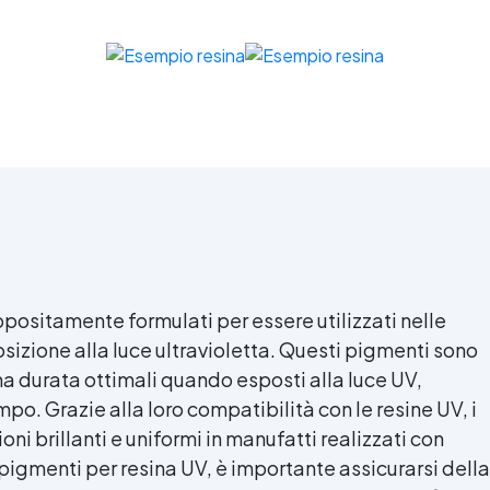
inoltre disponibile il Legante
Universale per Graniglie e
iaia Decorativa "NaturFix". E'
n legante trasparente a base
acqua progettato per
onsolidare graniglie e ghiaie
già posate, ideali per aree
soggette a calpestio
occasionale. Si applica a
spruzzo direttamente sulla
perficie asciutta e mantiene i
ssi uniti, evitando disordine e
dispersione nel giardino.
rfetto per vialetti decorativi,
positamente formulati per essere utilizzati nelle
uole, bordure ornamentali, ✅
osizione alla luce ultravioletta. Questi pigmenti sono
Clicca qui sotto nella
na durata ottimali quando esposti alla luce UV,
escrizione il prodotto che hai
scelto per scoprire tutti i
po. Grazie alla loro compatibilità con le resine UV, i
dettagli
i brillanti e uniformi in manufatti realizzati con
i pigmenti per
resina UV
, è importante assicurarsi della