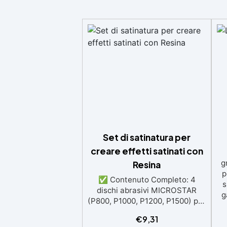
Set di satinatura per
creare effetti satinati con
g
Resina
p
✅ Contenuto Completo: 4
s
dischi abrasivi MICROSTAR
g
(P800, P1000, P1200, P1500) per
una finitura satinata uniforme.
€
9,31
✅ Facile da Usare: Perfetto per