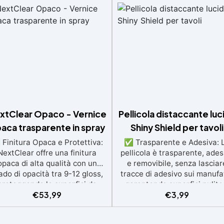
xtClear Opaco - Vernice
Pellicola distaccante luc
aca trasparente in spray
Shiny Shield per tavoli
Finitura Opaca e Protettiva:
✅ Trasparente e Adesiva: 
NextClear offre una finitura
pellicola è trasparente, ades
opaca di alta qualità con un
e removibile, senza lasciar
ado di opacità tra 9-12 gloss,
tracce di adesivo sui manufat
proteggendo le superfici da
garantendo superfici pulite
€
53,99
€
3,99
affi e usura. ✅ Resistente ai
perfette. ✅ Superficie Lucid
aggi UV e Antingiallimento:
Senza Imperfezioni: Si appl
otegge la resina e il legno dai
facilmente senza bolle d'ari