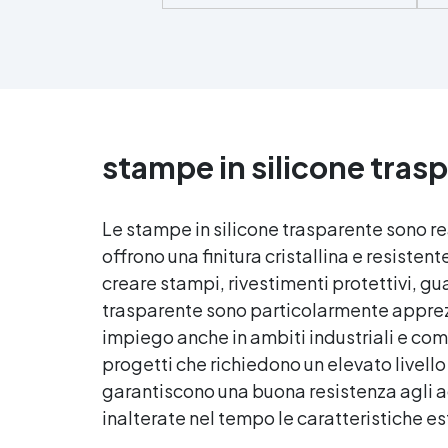
principianti, basta seguire
l'ordine di grana crescente per
un risultato professionale. ✅
Preparazione Semplice:
pr
Inumidire la superficie e
risciacquare tra un passaggio e
d
l'altro per evitare graffi. ✅
m
stampe in silicone tras
Finitura Luminosa: Completa il
cr
trattamento con l'Olio Cera
Dura Satinata della Osmo per
l’
una protezione e lucentezza
Le stampe in silicone trasparente sono rea
extra. ✅ Finitura Perfetta: Crea
offrono una finitura cristallina e resiste
superfici lisce, opache e
v
creare stampi, rivestimenti protettivi, gua
satinati, ideali per oggetti in
resina e materiali simili.
trasparente sono particolarmente apprezz
sp
impiego anche in ambiti industriali e comm
ev
progetti che richiedono un elevato livell
garantiscono una buona resistenza agli a
inalterate nel tempo le caratteristiche e
g