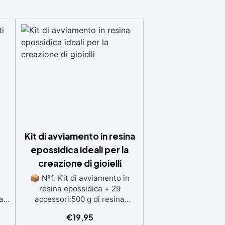
Kit di avviamento in resina
epossidica ideali per la
creazione di gioielli
📦 Nº1. Kit di avviamento in
resina epossidica + 29
a,
accessori:500 g di resina
epossidica trasparente One to
€
19,95
o
One + 29 accessori utili per la