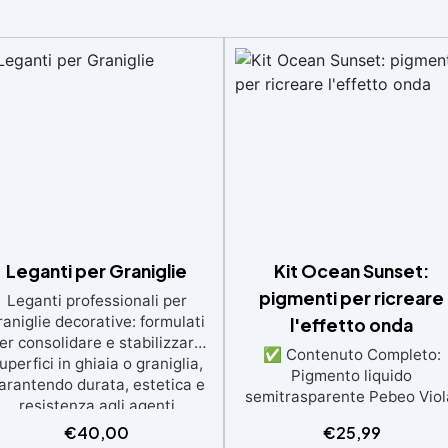
Leganti per Graniglie
Kit Ocean Sunset:
pigmenti per ricreare
Leganti professionali per
raniglie decorative: formulati
l'effetto onda
er consolidare e stabilizzare
✅ Contenuto Completo:
uperfici in ghiaia o graniglia,
Pigmento liquido
arantendo durata, estetica e
semitrasparente Pebeo Viol
resistenza agli agenti
paste coloranti Colorfun
atmosferici. Applicazione
€
40,00
€
25,99
(Rosso, Arancio Puro, Giall
semplice ed efficace: