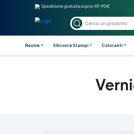
Spedizione gratuita sopra i 49,90€
Resine
Siliconi e Stampi
Coloranti
Vern