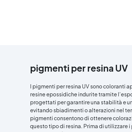
Gh
u
c
pigmenti per
resina UV
su
sa
Pe
I pigmenti per
resina UV
sono coloranti ap
ai
resine epossidiche indurite tramite l’esp
progettati per garantire una stabilità e u
d
evitando sbiadimenti o alterazioni nel tem
pigmenti consentono di ottenere colorazion
questo tipo di resina. Prima di utilizzare 