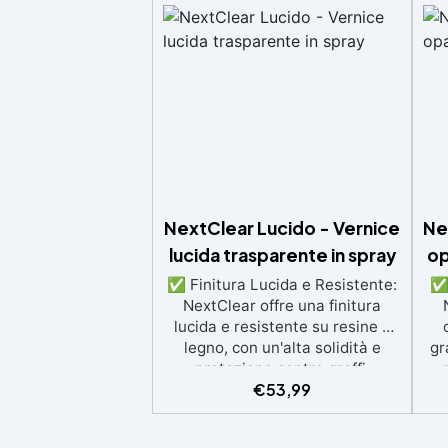
NextClear Lucido - Vernice
Ne
lucida trasparente in spray
op
✅ Finitura Lucida e Resistente:
✅ 
NextClear offre una finitura
lucida e resistente su resine e
legno, con un'alta solidità e
gr
protezione contro graffi,
€
53,99
detergenti, raggi UV e
gr
ingiallimento. ✅ Facile
R
Applicazione e Attivazione:
Pr