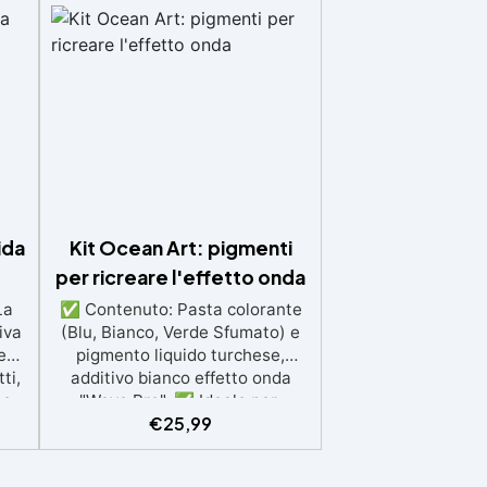
ida
Kit Ocean Art: pigmenti
per ricreare l'effetto onda
La
✅ Contenuto: Pasta colorante
iva
(Blu, Bianco, Verde Sfumato) e
e
pigmento liquido turchese,
ti,
additivo bianco effetto onda
 e
"Wave Pro". ✅ Ideale per:
€
25,99
a e
Creare portabicchieri, geodi,
ica
quadri e rivestimenti artistici
a,
con effetto onda naturale. ✅